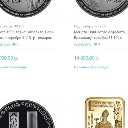
 товара:
00263
Код товара:
00264
ета 1600-летие Алфавита, Саак
Монета 1600-летие Алфавита, 
ртев серебро 31.10 гр - подарок
Врамшапуг серебро 31.10 гр -
ория Армении
подарок история Армении
0
0
000.00 р.
14 000.00 р.
ичие:
На складе
Наличие:
На складе
В корзину
В корзину