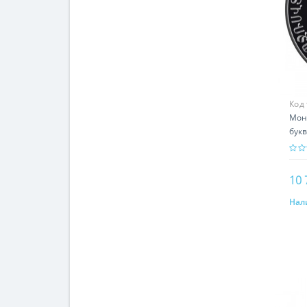
Код
Мон
букв
ист
10 
Нал