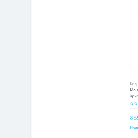
Код
Мон
Хри
гр -
8 5
Нал