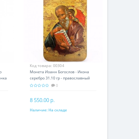
Код товара:
00304
о
Монета Иоанн Богослов - Икона
енка
серебро 31.10 гр - православный
подарок
0
8 550.00 р.
Наличие:
На складе
В корзину