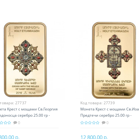
 товара:
27737
Код товара:
27739
ета Крест с мощами Св.Георгия
Монета Крест с мощами Св.Ио
доносца серебро 25.00 гр -
Предтечи серебро 25.00 гр -
вославный подарок Армении
православный подарок Армени
0
0
800.00 р.
12 800.00 р.