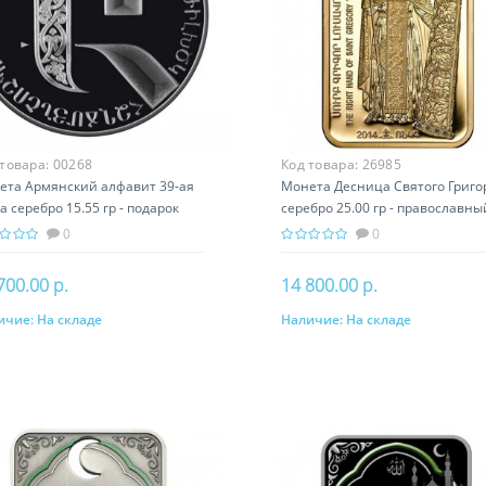
 товара:
00268
Код товара:
26985
ета Армянский алфавит 39-ая
Монета Десница Святого Григо
а серебро 15.55 гр - подарок
серебро 25.00 гр - православны
ория Армении
подарок Армении
0
0
700.00 р.
14 800.00 р.
ичие:
На складе
Наличие:
На складе
В корзину
В корзину