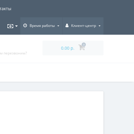
такты
Время работы
Клиент-центр
0
0.00 р.
ам перезвоним?