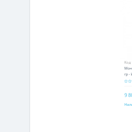
Код
Мон
гр -
9 8
Нал