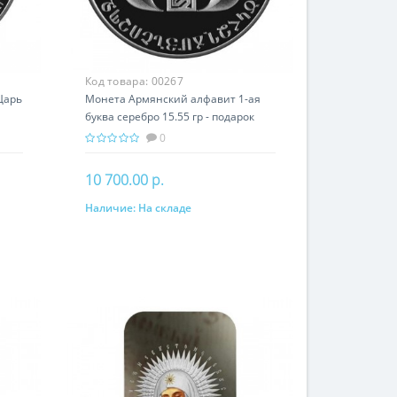
Код товара:
00267
Царь
Монета Армянский алфавит 1-ая
буква серебро 15.55 гр - подарок
история Армении
0
10 700.00 р.
Наличие:
На складе
В корзину