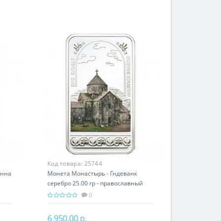
Код товара:
25744
анна
Монета Монастырь - Гндеванк
серебро 25.00 гр - православный
и
подарок Армении
0
6 950.00 р.