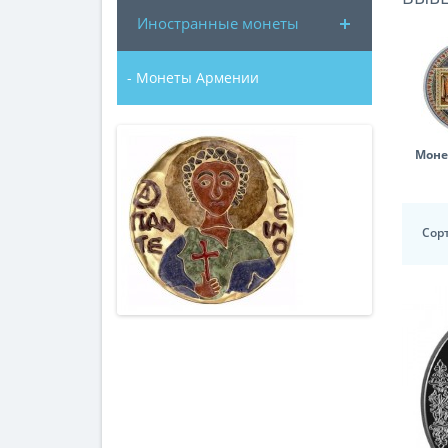
Иностранные монеты
- Монеты Армении
Моне
Сор