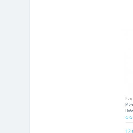
Код
Мон
Побе
пра
12 