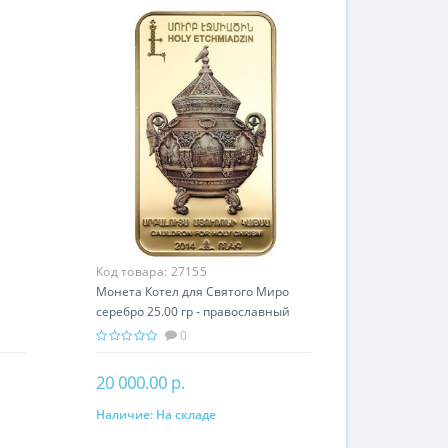
Код товара:
27155
Монета Котел для Святого Миро
серебро 25.00 гр - православный
и
подарок Армении
0
20 000.00 р.
Наличие:
На складе
В корзину