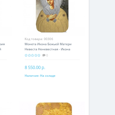
Код товара:
00306
рия
Монета Икона Божьей Матери
й
Невеста Неневестная - Икона
серебро 31.10 гр - православный
0
сувенир
8 550.00 р.
Наличие:
На складе
В корзину