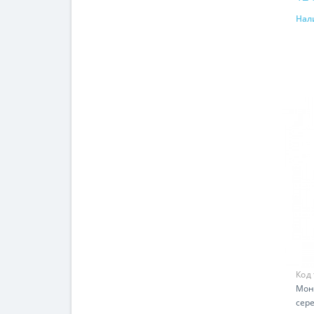
Нал
Код
Мон
сере