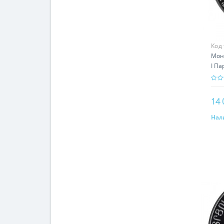
Код
Мон
I Па
ист
14 
Нал