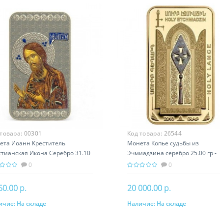
 товара:
00301
Код товара:
26544
ета Иоанн Креститель
Монета Копье судьбы из
стианская Икона Серебро 31.10
Эчмиадзина серебро 25.00 гр -
 православный подарок
православный подарок Армени
0
0
50.00 р.
20 000.00 р.
ичие:
На складе
Наличие:
На складе
В корзину
В корзину