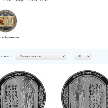
ты Армении
тировать: