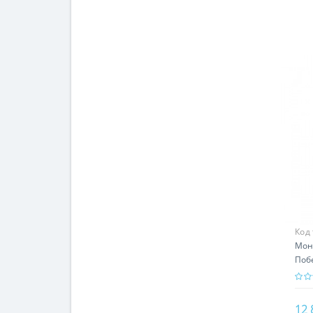
Код
Мон
Побе
пра
12 