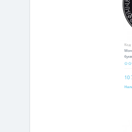
Код
Мон
букв
ист
10 
Нал