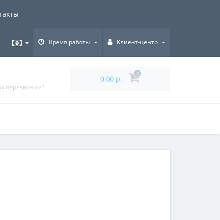
такты
Время работы
Клиент-центр
0
0.00 р.
ам перезвоним?