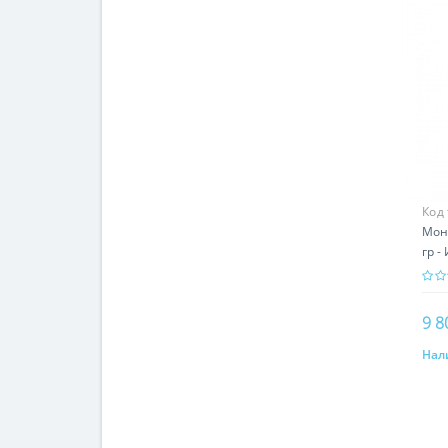
Код
Мон
гр -
9 8
Нал