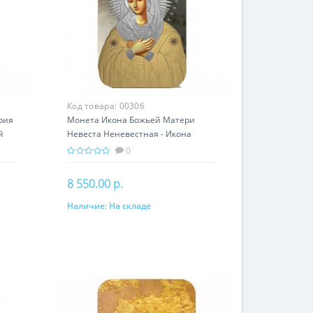
Код товара:
00306
рия
Монета Икона Божьей Матери
й
Невеста Неневестная - Икона
серебро 31.10 гр - православный
0
сувенир
8 550.00 р.
Наличие:
На складе
В корзину