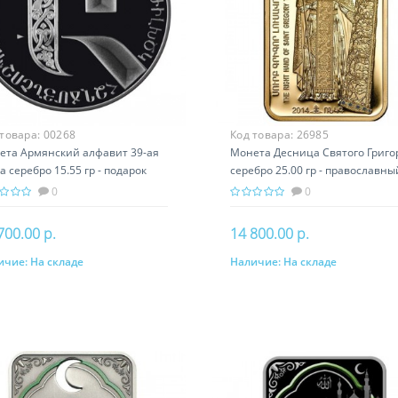
 товара:
00268
Код товара:
26985
ета Армянский алфавит 39-ая
Монета Десница Святого Григо
а серебро 15.55 гр - подарок
серебро 25.00 гр - православны
ория Армении
подарок Армении
0
0
700.00 р.
14 800.00 р.
ичие:
На складе
Наличие:
На складе
В корзину
В корзину