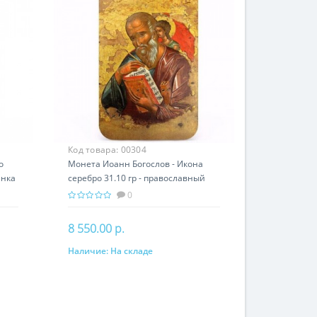
Код товара:
00304
о
Монета Иоанн Богослов - Икона
енка
серебро 31.10 гр - православный
подарок
0
8 550.00 р.
Наличие:
На складе
В корзину