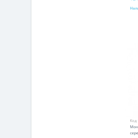
Нал
Код
Мон
сере