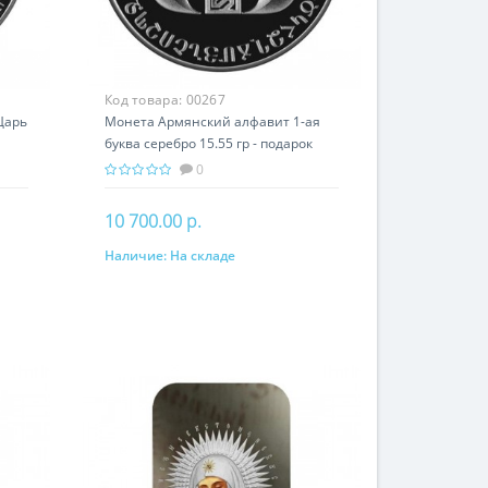
Код товара:
00267
Царь
Монета Армянский алфавит 1-ая
буква серебро 15.55 гр - подарок
история Армении
0
10 700.00 р.
Наличие:
На складе
В корзину