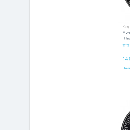
Код
Мон
I Па
ист
14 
Нал