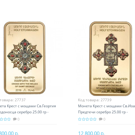
 товара:
27737
Код товара:
27739
ета Крест с мощами Св.Георгия
Монета Крест с мощами Св.Ио
доносца серебро 25.00 гр -
Предтечи серебро 25.00 гр -
вославный подарок Армении
православный подарок Армени
0
0
800.00 р.
12 800.00 р.