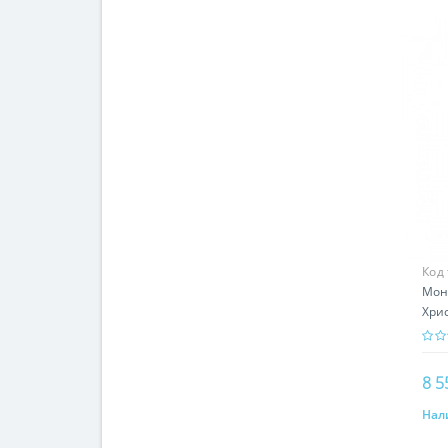
Код
Мон
Хри
гр -
8 5
Нал