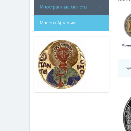
Иностранные монеты
- Монеты Армении
Моне
Сор