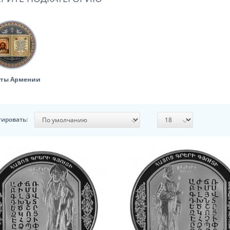
ты Армении
тировать: