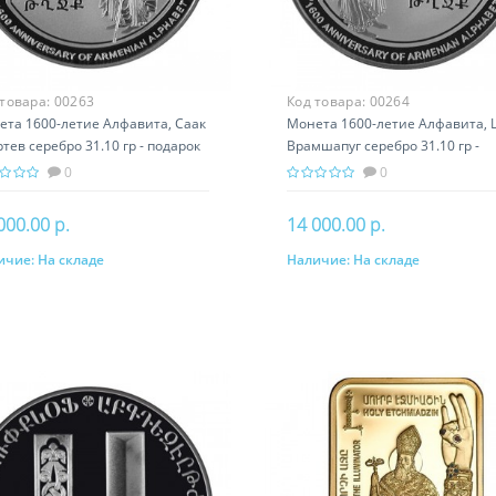
 товара:
00263
Код товара:
00264
ета 1600-летие Алфавита, Саак
Монета 1600-летие Алфавита, 
ртев серебро 31.10 гр - подарок
Врамшапуг серебро 31.10 гр -
ория Армении
подарок история Армении
0
0
000.00 р.
14 000.00 р.
ичие:
На складе
Наличие:
На складе
В корзину
В корзину