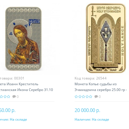
 товара:
00301
Код товара:
26544
ета Иоанн Креститель
Монета Копье судьбы из
стианская Икона Серебро 31.10
Эчмиадзина серебро 25.00 гр -
 православный подарок
православный подарок Армени
0
0
50.00 р.
20 000.00 р.
ичие:
На складе
Наличие:
На складе
В корзину
В корзину