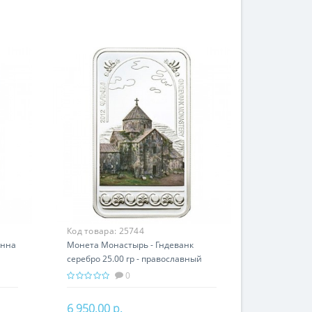
Код товара:
25744
анна
Монета Монастырь - Гндеванк
серебро 25.00 гр - православный
и
подарок Армении
0
6 950.00 р.