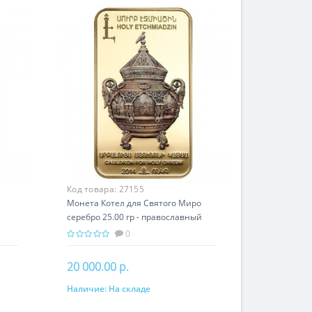
Код товара:
27155
Монета Котел для Святого Миро
серебро 25.00 гр - православный
и
подарок Армении
0
20 000.00 р.
Наличие:
На складе
В корзину