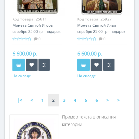
Код товара:
25611
Код товара:
25927
Монета Святой Игорь
Монета Святой Илья
серебро 25.00 гр - подарок
серебро 25.00 гр - подарок
икона имени
икона имени
0
0
6 600.00 р.
6 600.00 р.
На складе
На складе
|<
<
1
2
3
4
5
6
>
>|
Пример текста в описания
категории