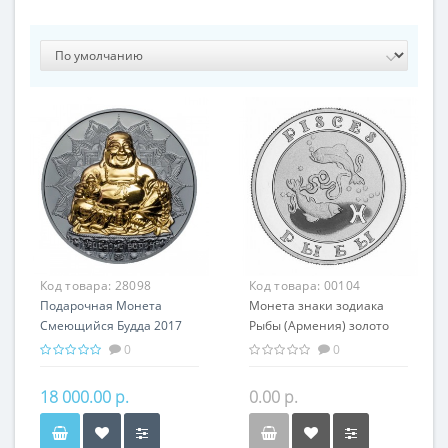
Код товара:
28098
Код товара:
00104
Подарочная Монета
Монета знаки зодиака
Смеющийся Будда 2017
Рыбы (Армения) золото
серебро 62.20 гр Китай
7.74 гр - оригинальный
0
0
Буддизм
подарок на день
рождения
18 000.00 р.
0.00 р.