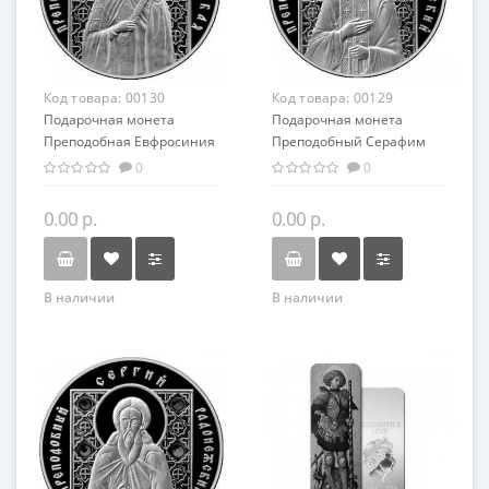
Код товара:
00130
Код товара:
00129
Подарочная монета
Подарочная монета
Преподобная Евфросиния
Преподобный Серафим
Полоцкая серебро 20.00 гр
Саровский серебро 20.00
0
0
гр
0.00 р.
0.00 р.
В наличии
В наличии