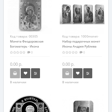
Код товара:
00305
Код товара:
1000monet-
Монета Феодоровская
001
Набор подарочных монет
Богоматерь - Икона
Иконы Андрея Рублева
серебро 31.10 гр -
серебро 4 шт по 31,1 гр -
0
0
православный сувенир
православный сувенир
0.00 р.
0.00 р.
В наличии
В наличии