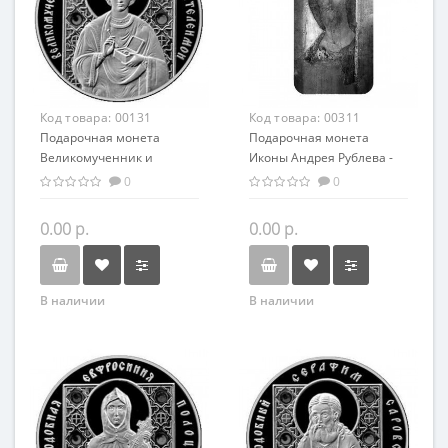
Код товара:
00131
Код товара:
00311
Подарочная монета
Подарочная монета
Великомученник и
Иконы Андрея Рублева -
целитель Пантелеймон
Спас Вседержитель
0
0
серебро 20.00 гр
серебро 31,1 гр -
православный сувенир
0.00 р.
0.00 р.
В наличии
В наличии