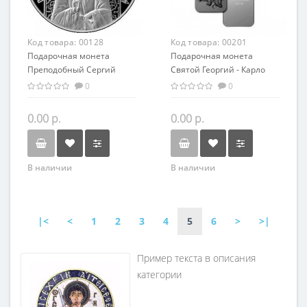
Код товара:
00128
Код товара:
00201
Подарочная монета
Подарочная монета
Преподобный Сергий
Святой Георгий - Карло
Радонежский серебро
Кривелли серебро 62.20 гр
0
0
20.00 гр
- искусство, религия
0.00 р.
0.00 р.
В наличии
В наличии
|<
<
1
2
3
4
5
6
>
>|
Пример текста в описания
категории