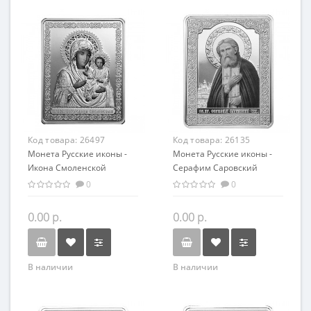
Код товара:
26497
Код товара:
26135
Монета Русские иконы -
Монета Русские иконы -
Икона Смоленской
Серафим Саровский
Богоматери серебро 25.00
серебро 25.00 гр -
0
0
гр - православный
православные святыни
сувенир
0.00 р.
0.00 р.
В наличии
В наличии