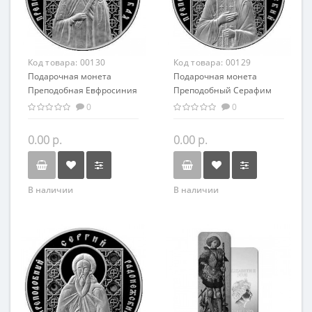
Код товара:
00130
Код товара:
00129
Подарочная монета
Подарочная монета
Преподобная Евфросиния
Преподобный Серафим
Полоцкая серебро 20.00 гр
Саровский серебро 20.00
0
0
гр
0.00 р.
0.00 р.
В наличии
В наличии