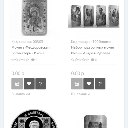
Код товара:
00305
Код товара:
1000monet-
Монета Феодоровская
001
Набор подарочных монет
Богоматерь - Икона
Иконы Андрея Рублева
серебро 31.10 гр -
серебро 4 шт по 31,1 гр -
0
0
православный сувенир
православный сувенир
0.00 р.
0.00 р.
В наличии
В наличии