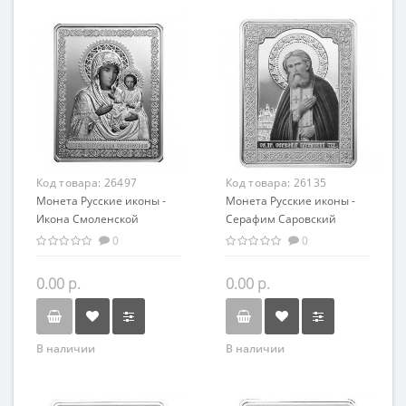
Код товара:
26497
Код товара:
26135
Монета Русские иконы -
Монета Русские иконы -
Икона Смоленской
Серафим Саровский
Богоматери серебро 25.00
серебро 25.00 гр -
0
0
гр - православный
православные святыни
сувенир
0.00 р.
0.00 р.
В наличии
В наличии