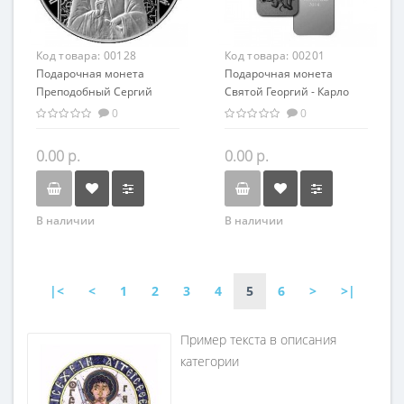
Код товара:
00128
Код товара:
00201
Подарочная монета
Подарочная монета
Преподобный Сергий
Святой Георгий - Карло
Радонежский серебро
Кривелли серебро 62.20 гр
0
0
20.00 гр
- искусство, религия
0.00 р.
0.00 р.
В наличии
В наличии
|<
<
1
2
3
4
5
6
>
>|
Пример текста в описания
категории