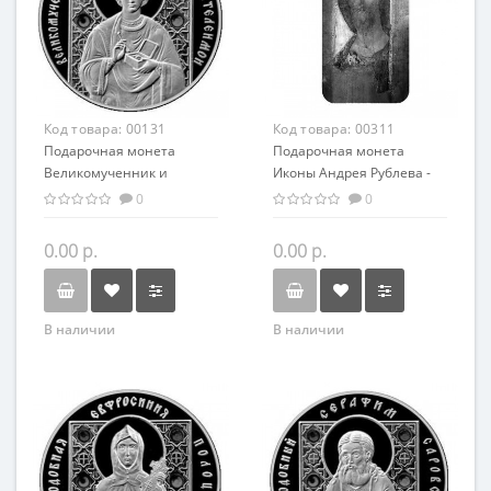
Код товара:
00131
Код товара:
00311
Подарочная монета
Подарочная монета
Великомученник и
Иконы Андрея Рублева -
целитель Пантелеймон
Спас Вседержитель
0
0
серебро 20.00 гр
серебро 31,1 гр -
православный сувенир
0.00 р.
0.00 р.
В наличии
В наличии