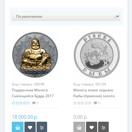
Код товара:
28098
Код товара:
00104
Подарочная Монета
Монета знаки зодиака
Смеющийся Будда 2017
Рыбы (Армения) золото
серебро 62.20 гр Китай
7.74 гр - оригинальный
0
0
Буддизм
подарок на день
рождения
18 000.00 р.
0.00 р.