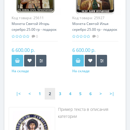
Код товара:
25611
Код товара:
25927
Монета Святой Игорь
Монета Святой Илья
серебро 25.00 гр - подарок
серебро 25.00 гр - подарок
икона имени
икона имени
0
0
6 600.00 р.
6 600.00 р.
На складе
На складе
|<
<
1
2
3
4
5
6
>
>|
Пример текста в описания
категории