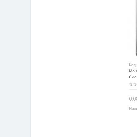
Код
Мон
Смо
25.0
0.0
Нал