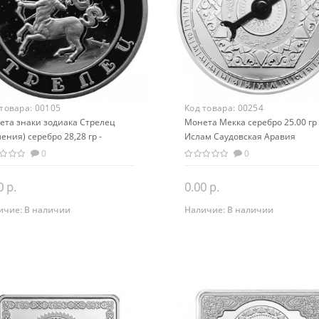
 товара:
00105
Код товара:
00254
ета знаки зодиака Стрелец
Монета Мекка серебро 25.00 гр 
ения) серебро 28,28 гр -
Ислам Саудовская Аравия
гинальный подарок на день
0
0
дения
0 р.
0.00 р.
ичие:
В наличии
Наличие:
В наличии
Закончился
Закончился