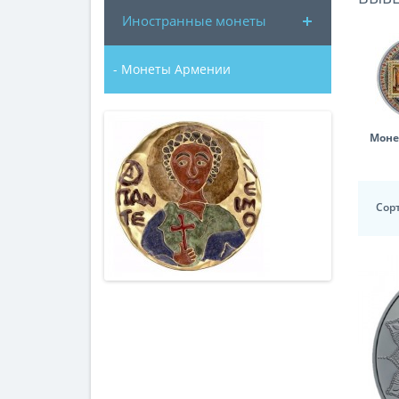
Иностранные монеты
- Монеты Армении
Моне
Сор