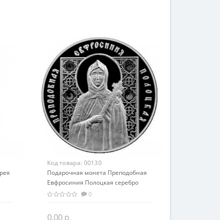
Код товара:
00130
рея
Подарочная монета Преподобная
Евфросиния Полоцкая серебро
20.00 гр
0
0.00 р.