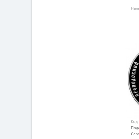
Нал
Код
Под
Сер