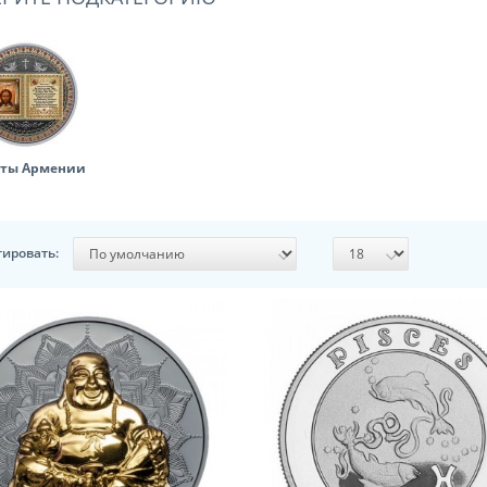
ты Армении
тировать: