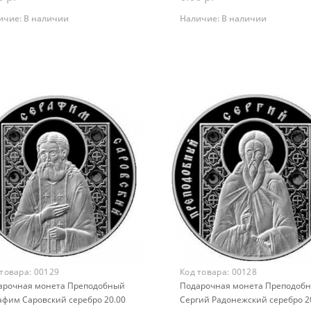
ичие:
В наличии
Наличие:
В наличии
Закончился
Закончился
 товара:
00129
Код товара:
00128
арочная монета Преподобный
Подарочная монета Преподоб
афим Саровский серебро 20.00
Сергий Радонежский серебро 2