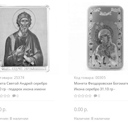
 товара:
25374
Код товара:
00305
ета Святой Андрей серебро
Монета Феодоровская Богомате
0 гр - подарок икона имени
Икона серебро 31.10 гр -
православный сувенир
0
0
0 р.
0.00 р.
ичие:
В наличии
Наличие:
В наличии
Закончился
Закончился