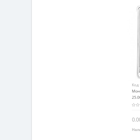
Код
Мон
25.0
0.0
Нал