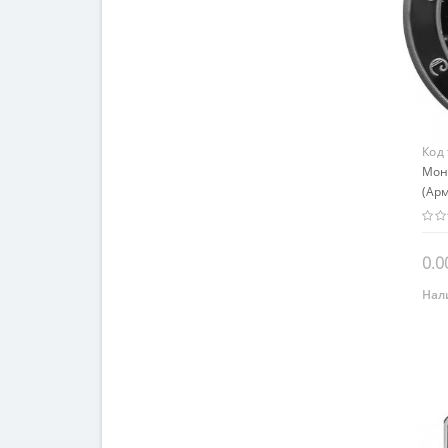
Код
Мон
(Арм
ори
рож
0.0
Нал