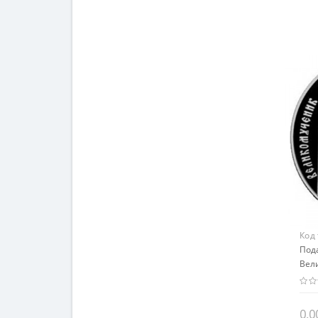
Код
Под
Вел
Пан
0.0