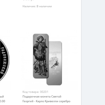
Наличие:
В наличии
Закончился
Код товара:
00201
ный
Подарочная монета Святой
0.00
Георгий - Карло Кривелли серебро