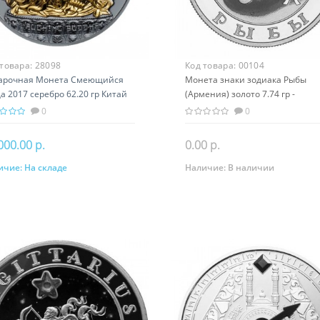
 товара:
28098
Код товара:
00104
арочная Монета Смеющийся
Монета знаки зодиака Рыбы
а 2017 серебро 62.20 гр Китай
(Армения) золото 7.74 гр -
дизм
оригинальный подарок на ден
0
0
рождения
000.00 р.
0.00 р.
ичие:
На складе
Наличие:
В наличии
В корзину
Закончился