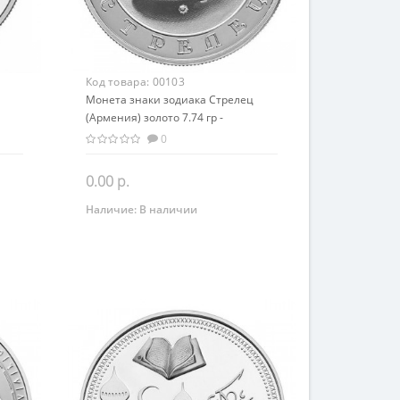
Код товара:
00103
Монета знаки зодиака Стрелец
(Армения) золото 7.74 гр -
ь
оригинальный подарок на день
0
рождения
0.00 р.
Наличие:
В наличии
Закончился