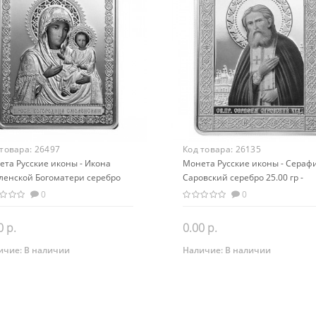
 товара:
26497
Код товара:
26135
ета Русские иконы - Икона
Монета Русские иконы - Сераф
ленской Богоматери серебро
Саровский серебро 25.00 гр -
0 гр - православный сувенир
православные святыни
0
0
0 р.
0.00 р.
ичие:
В наличии
Наличие:
В наличии
Закончился
Закончился