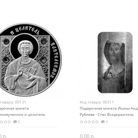
 товара:
00131
Код товара:
00311
арочная монета
Подарочная монета Иконы Анд
икомученник и целитель
Рублева - Спас Вседержитель
телеймон серебро 20.00 гр
серебро 31,1 гр - православный
0
0
сувенир
0 р.
0.00 р.