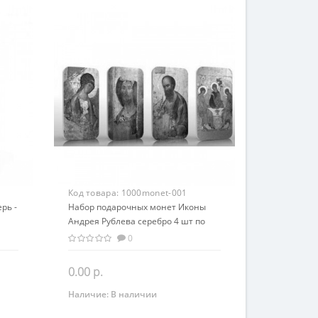
Код товара:
1000monet-001
рь -
Набор подарочных монет Иконы
Андрея Рублева серебро 4 шт по
31,1 гр - православный сувенир
0
0.00 р.
Наличие:
В наличии
Закончился