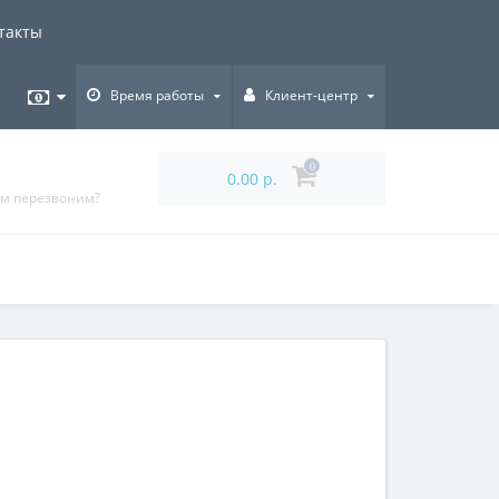
такты
Время работы
Клиент-центр
0
0.00 р.
ам перезвоним?