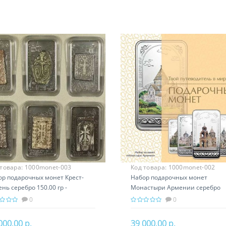
 товара:
1000monet-003
Код товара:
1000monet-002
ор подарочных монет Крест-
Набор подарочных монет
нь серебро 150.00 гр -
Монастыри Армении серебро
вославный подарок Армении,
150.00 гр - православный подар
0
0
кары
Армении
000.00 р.
39 000.00 р.