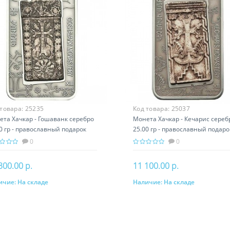
 товара:
25235
Код товара:
25037
ета Хачкар - Гошаванк серебро
Монета Хачкар - Кечарис сереб
0 гр - православный подарок
25.00 гр - православный подаро
ении
Армении
0
0
300.00 р.
11 100.00 р.
ичие:
На складе
Наличие:
На складе
В корзину
В корзину