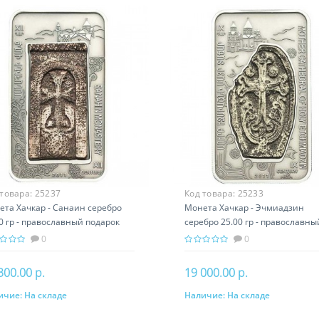
 товара:
25237
Код товара:
25233
ета Хачкар - Санаин серебро
Монета Хачкар - Эчмиадзин
0 гр - православный подарок
серебро 25.00 гр - православны
ении
подарок Армении
0
0
300.00 р.
19 000.00 р.
ичие:
На складе
Наличие:
На складе
В корзину
В корзину