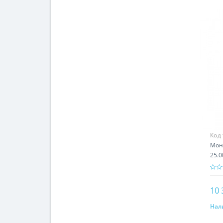
Код
Мон
25.0
Арм
10 
Нал