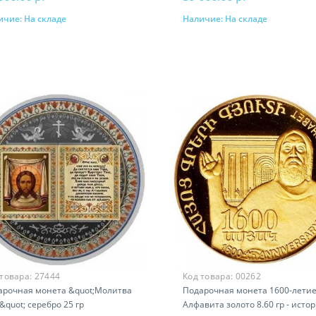
ичие:
На складе
Наличие:
На складе
В корзину
В корзину
 товара:
27444
Код товара:
00262
арочная монета &quot;Молитва
Подарочная монета 1600-лети
&quot; серебро 25 гр
Алфавита золото 8.60 гр - исто