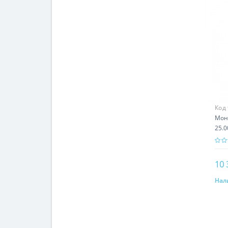
Код
Мон
25.0
Арм
10 
Нал