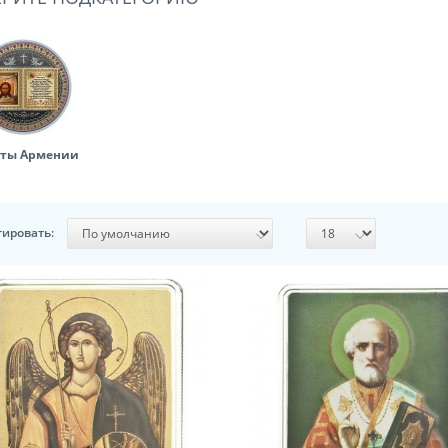
ты Армении
тировать: