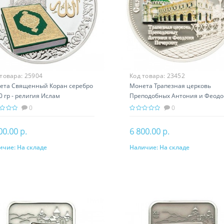
 товара:
25904
Код товара:
23452
ета Священный Кoран серебро
Монета Трапезная церковь
0 гр - религия Ислам
Преподобных Антония и Феодо
Печерских серебро 31.10 гр
0
0
00.00 р.
6 800.00 р.
ичие:
На складе
Наличие:
На складе
В корзину
В корзину