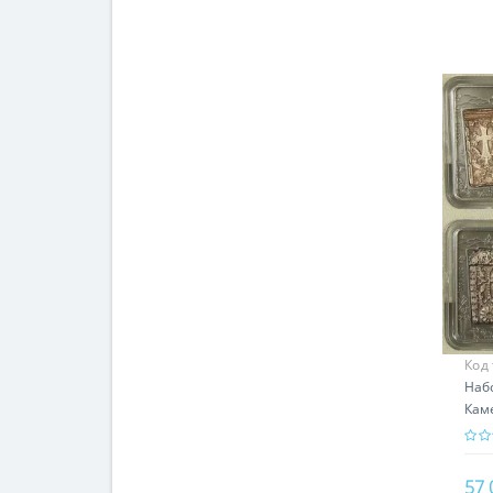
Код
Наб
Каме
про
Хач
57 