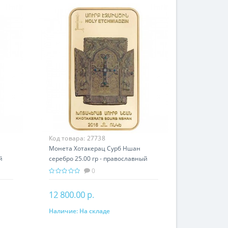
Код товара:
27738
Монета Хотакерац Сурб Ншан
й
серебро 25.00 гр - православный
подарок Армении
0
12 800.00 р.
Наличие:
На складе
В корзину