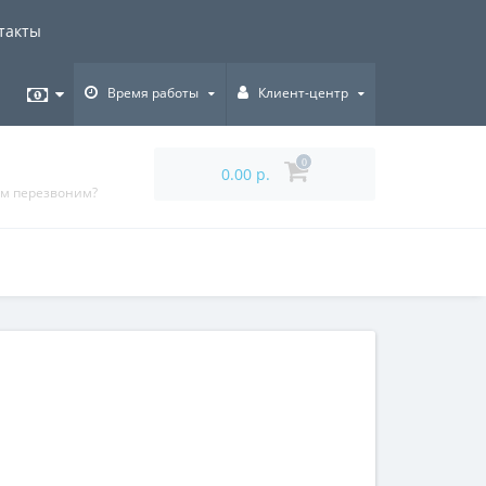
такты
Время работы
Клиент-центр
0
0.00 р.
ам перезвоним?