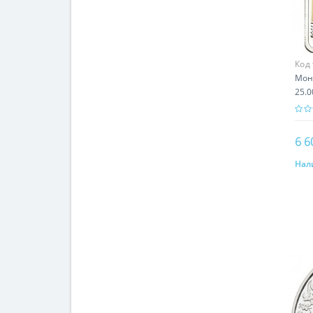
Код
Мон
25.0
6 6
Нал