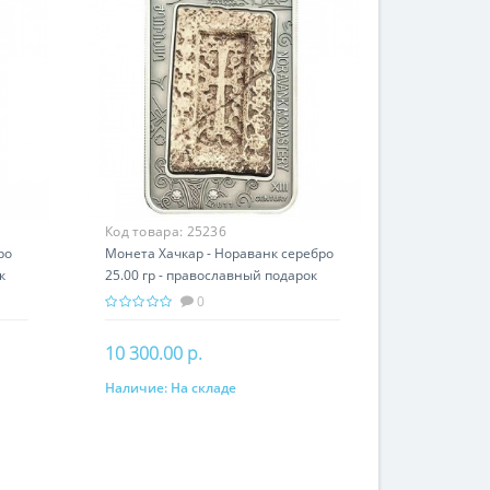
Код товара:
25236
ро
Монета Хачкар - Нораванк серебро
к
25.00 гр - православный подарок
Армении
0
10 300.00 р.
Наличие:
На складе
В корзину