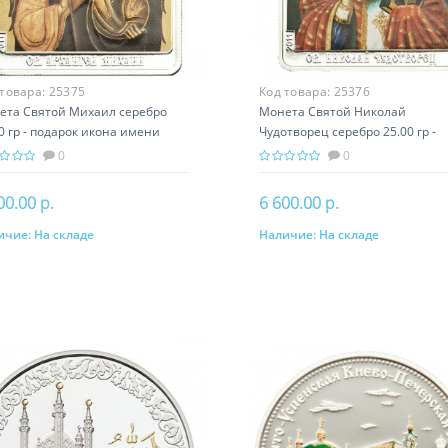
 товара:
25375
Код товара:
25376
ета Святой Михаил серебро
Монета Святой Николай
0 гр - подарок икона имени
Чудотворец серебро 25.00 гр -
подарок икона имени
0
0
00.00 р.
6 600.00 р.
ичие:
На складе
Наличие:
На складе
В корзину
В корзину