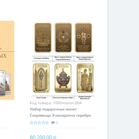
Код товара:
1000monet-004
Набор подарочных монет
Сокровища Эчмиадзина серебро
ок
150.00 гр - православный подарок
0
Армении
80 200.00 р.