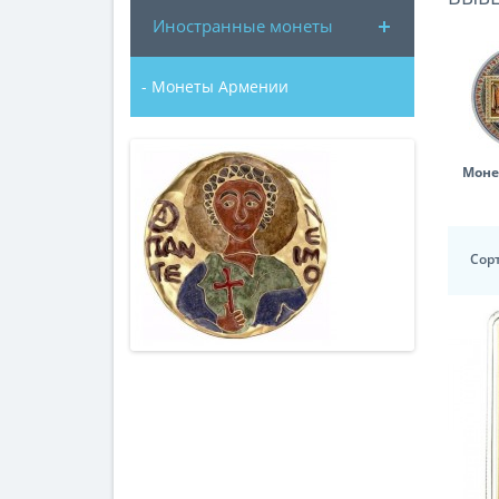
Иностранные монеты
- Монеты Армении
Моне
Сор