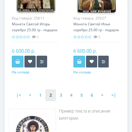
Код товара:
25611
Код товара:
25927
Монета Святой Игорь
Монета Святой Илья
серебро 25.00 гр - подарок
серебро 25.00 гр - подарок
икона имени
икона имени
0
0
6 600.00 р.
6 600.00 р.
На складе
На складе
|<
<
1
2
3
4
5
6
>
>|
Пример текста в описания
категории