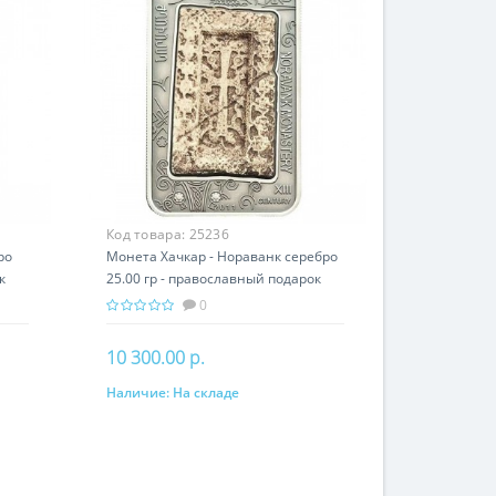
Код товара:
25236
ро
Монета Хачкар - Нораванк серебро
к
25.00 гр - православный подарок
Армении
0
10 300.00 р.
Наличие:
На складе
В корзину