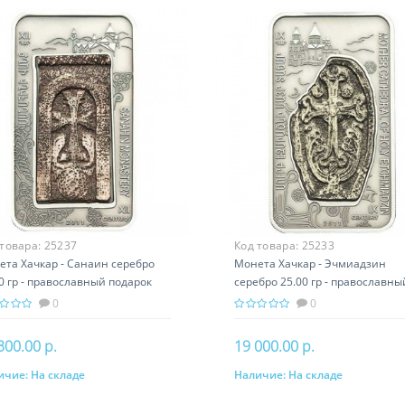
 товара:
25237
Код товара:
25233
ета Хачкар - Санаин серебро
Монета Хачкар - Эчмиадзин
0 гр - православный подарок
серебро 25.00 гр - православны
ении
подарок Армении
0
0
300.00 р.
19 000.00 р.
ичие:
На складе
Наличие:
На складе
В корзину
В корзину