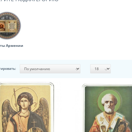
ты Армении
тировать: