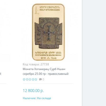
Код товара:
27738
Монета Хотакерац Сурб Ншан
й
серебро 25.00 гр - православный
подарок Армении
0
12 800.00 р.
Наличие:
На складе
В корзину