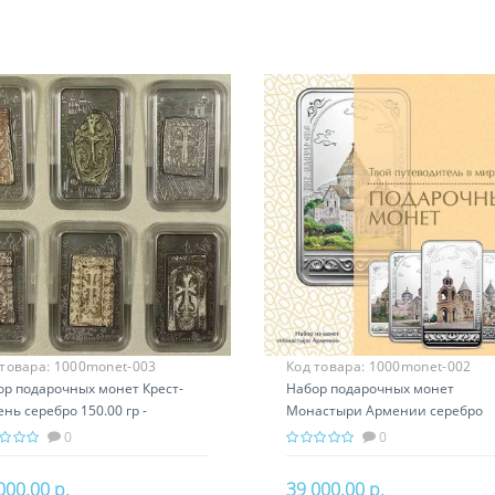
 товара:
1000monet-003
Код товара:
1000monet-002
ор подарочных монет Крест-
Набор подарочных монет
нь серебро 150.00 гр -
Монастыри Армении серебро
вославный подарок Армении,
150.00 гр - православный подар
0
0
кары
Армении
000.00 р.
39 000.00 р.