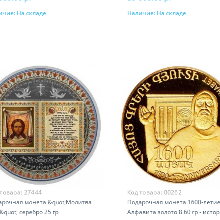
ичие:
На складе
Наличие:
На складе
В корзину
В корзину
 товара:
27444
Код товара:
00262
арочная монета &quot;Молитва
Подарочная монета 1600-лети
&quot; серебро 25 гр
Алфавита золото 8.60 гр - исто