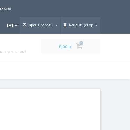
такты
Время работы
Клиент-центр
0
0.00 р.
ам перезвоним?