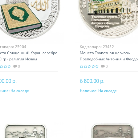
 товара:
25904
Код товара:
23452
ета Священный Кoран серебро
Монета Трапезная церковь
0 гр - религия Ислам
Преподобных Антония и Феодо
Печерских серебро 31.10 гр
0
0
00.00 р.
6 800.00 р.
ичие:
На складе
Наличие:
На складе
В корзину
В корзину