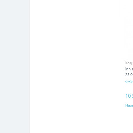
Код
Мон
25.0
Арм
10 
Нал