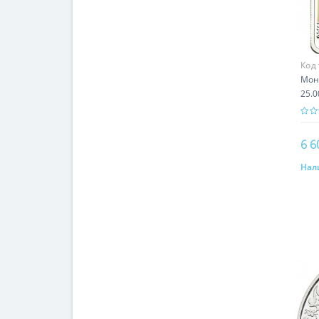
Код
Мон
25.0
6 6
Нал