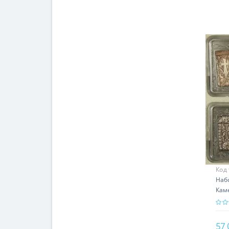
Код
Наб
Каме
про
Хач
57 