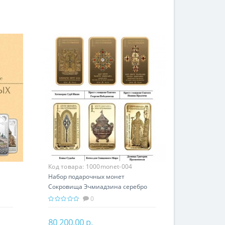
Код товара:
1000monet-004
Набор подарочных монет
Сокровища Эчмиадзина серебро
ок
150.00 гр - православный подарок
0
Армении
80 200.00 р.