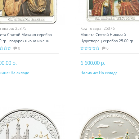
 товара:
25375
Код товара:
25376
ета Святой Михаил серебро
Монета Святой Николай
0 гр - подарок икона имени
Чудотворец серебро 25.00 гр -
подарок икона имени
0
0
00.00 р.
6 600.00 р.
ичие:
На складе
Наличие:
На складе
В корзину
В корзину