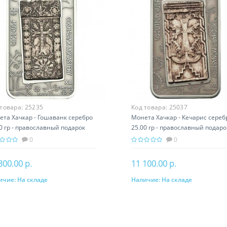
 товара:
25235
Код товара:
25037
ета Хачкар - Гошаванк серебро
Монета Хачкар - Кечарис сереб
0 гр - православный подарок
25.00 гр - православный подаро
ении
Армении
0
0
300.00 р.
11 100.00 р.
ичие:
На складе
Наличие:
На складе
В корзину
В корзину