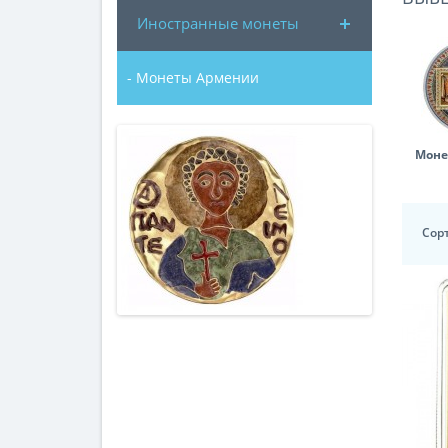
Иностранные монеты
- Монеты Армении
Моне
Сор