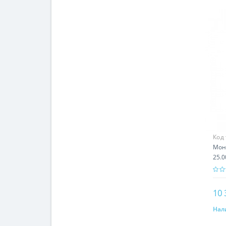
Код
Мон
25.0
Арм
10 
Нал