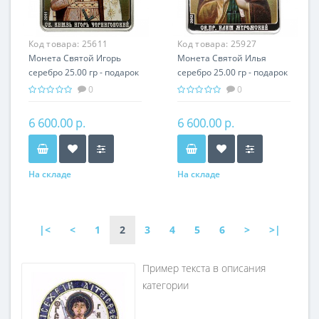
Код товара:
25611
Код товара:
25927
Монета Святой Игорь
Монета Святой Илья
серебро 25.00 гр - подарок
серебро 25.00 гр - подарок
икона имени
икона имени
0
0
6 600.00 р.
6 600.00 р.
На складе
На складе
|<
<
1
2
3
4
5
6
>
>|
Пример текста в описания
категории