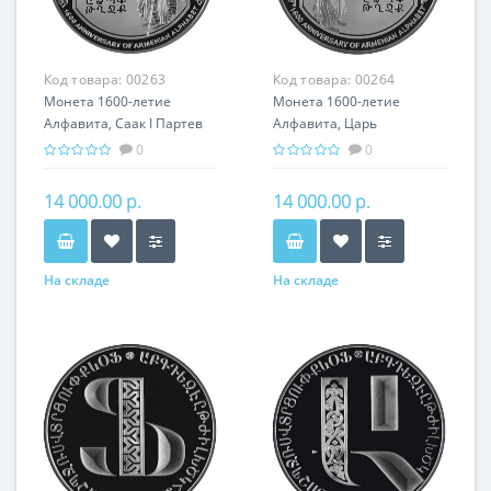
Код товара:
00263
Код товара:
00264
Монета 1600-летие
Монета 1600-летие
Алфавита, Саак I Партев
Алфавита, Царь
серебро 31.10 гр - подарок
Врамшапуг серебро 31.10
0
0
история Армении
гр - подарок история
Армении
14 000.00 р.
14 000.00 р.
На складе
На складе