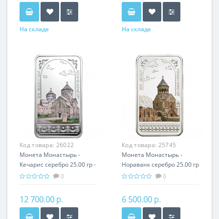
На складе
На складе
Код товара:
26022
Код товара:
25745
Монета Монастырь -
Монета Монастырь -
Кечарис серебро 25.00 гр -
Нораванк серебро 25.00 гр
православный подарок
- православный подарок
0
0
Армении
Армении
12 700.00 р.
6 500.00 р.