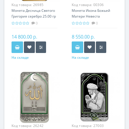
Код товара:
26985
Код товара:
00306
Монета Десница Святого
Монета Икона Божьей
Григория серебро 25.00 гр
Матери Невеста
- православный подарок
Неневестная - Икона
0
0
Армении
серебро 31.10 гр -
православный сувенир
14 800.00 р.
8 550.00 р.
На складе
На складе
Код товара:
26242
Код товара:
27003