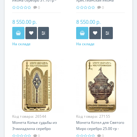
Икона серебро 31.10 гр -
Христианская Икона
православный подарок
Серебро 31.10 гр -
0
0
православный подарок
8 550.00 р.
8 550.00 р.
На складе
На складе
Код товара:
26544
Код товара:
27155
Монета Копье судьбы из
Монета Котел для Святого
Эчмиадзина серебро
Миро серебро 25.00 гр -
25.00 гр - православный
православный подарок
0
0