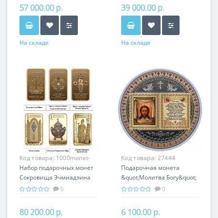
Хачкары
Армении
57 000.00 р.
39 000.00 р.
На складе
На складе
Код товара:
1000monet-
Код товара:
27444
004
Набор подарочных монет
Подарочная монета
Сокровища Эчмиадзина
&quot;Молитва Богу&quot;
серебро 150.00 гр -
серебро 25 гр
0
0
православный подарок
православный сувенир
Армении
80 200.00 р.
6 100.00 р.