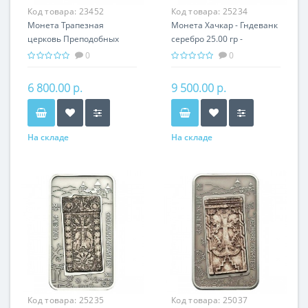
Код товара:
23452
Код товара:
25234
Монета Трапезная
Монета Хачкар - Гндеванк
церковь Преподобных
серебро 25.00 гр -
Антония и Феодоссия
православный подарок
0
0
Печерских серебро 31.10
Армении
гр
6 800.00 р.
9 500.00 р.
На складе
На складе
Код товара:
25235
Код товара:
25037