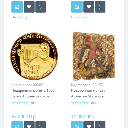
На складе
На складе
Код товара:
00262
Код товара:
00457
Подарочная монета 1600-
Подарочная монета
летие Алфавита золото
Архангел Михаил и
8.60 гр - история Армении
Дракон серебро 31.10 гр -
0
0
из серии мировая
религия Христианство
67 000.00 р.
11 000.00 р.