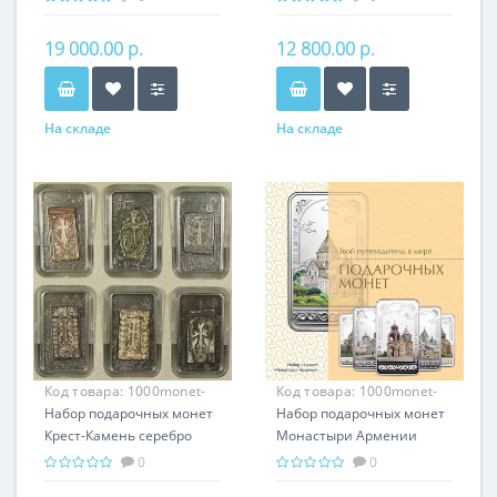
подарок Армении
Армении
19 000.00 р.
12 800.00 р.
На складе
На складе
Код товара:
1000monet-
Код товара:
1000monet-
003
Набор подарочных монет
002
Набор подарочных монет
Крест-Камень серебро
Монастыри Армении
150.00 гр - провославный
серебро 150.00 гр -
0
0
подарок Армении,
православный подарок