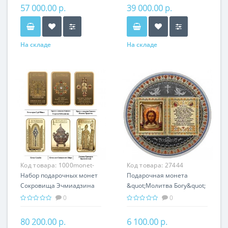
Хачкары
Армении
57 000.00 р.
39 000.00 р.
На складе
На складе
Код товара:
1000monet-
Код товара:
27444
004
Набор подарочных монет
Подарочная монета
Сокровища Эчмиадзина
&quot;Молитва Богу&quot;
серебро 150.00 гр -
серебро 25 гр
0
0
православный подарок
православный сувенир
Армении
80 200.00 р.
6 100.00 р.