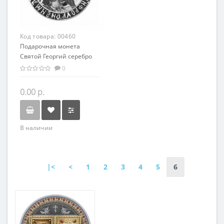
Код товара:
00460
Подарочная монета
Святой Георгий серебро
50.00 гр - из серии
0
мировая религия
Христианство
0.00 р.
В наличии
|<
<
1
2
3
4
5
6