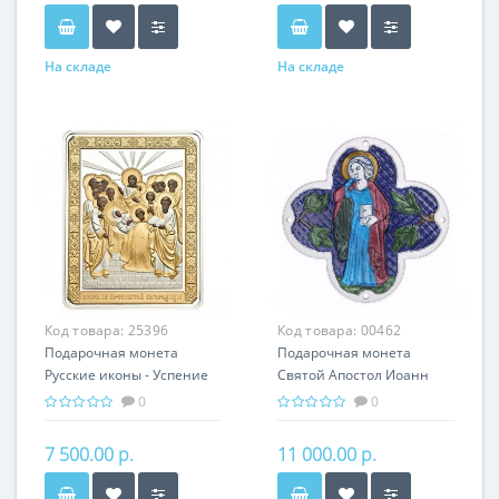
На складе
На складе
Код товара:
25396
Код товара:
00462
Подарочная монета
Подарочная монета
Русские иконы - Успение
Святой Апостол Иоанн
серебро 25.00 гр -
Богослов серебро 31.10 гр
0
0
православные святыни
- мировая религия
Христианство
7 500.00 р.
11 000.00 р.