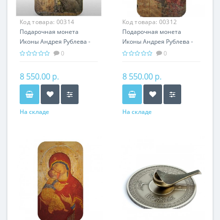
Код товара:
00314
Код товара:
00312
Подарочная монета
Подарочная монета
Иконы Андрея Рублева -
Иконы Андрея Рублева -
Апостол Павел серебро
Архангел Михаил серебро
0
0
31,1 гр - православный
31,1 гр - православный
сувенир
сувенир
8 550.00 р.
8 550.00 р.
На складе
На складе