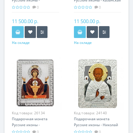
Русские иконы -
Русские иконы - Казанская
Владимирская икона
икона Божьей Матери
0
0
Божьей Матери серебро
серебро 25.00 гр -
25.00 гр - православный
православный подарок
11 500.00 р.
11 500.00 р.
подарок
На складе
На складе
Код товара:
26134
Код товара:
24140
Подарочная монета
Подарочная монета
Русские иконы -
Русские иконы - Николай
Неупиваемая чаша
Чудотворец серебро 25.00
0
0