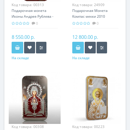
Код товара:
00313
Код товара:
24909
Подарочная монета
Подарочная Монета
Иконы Андрея Рублева -
Компас мекки 2010
Богородица
серебро 40,00 гр - Религия
0
0
Владимирская Серебро
Ислам
31,1 гр - православный
8 550.00 р.
12 800.00 р.
сувенир
На складе
На складе
Код товара:
00308
Код товара:
00223