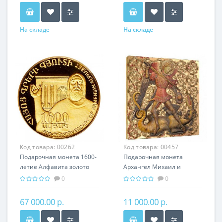
На складе
На складе
Код товара:
00262
Код товара:
00457
Подарочная монета 1600-
Подарочная монета
летие Алфавита золото
Архангел Михаил и
8.60 гр - история Армении
Дракон серебро 31.10 гр -
0
0
из серии мировая
религия Христианство
67 000.00 р.
11 000.00 р.