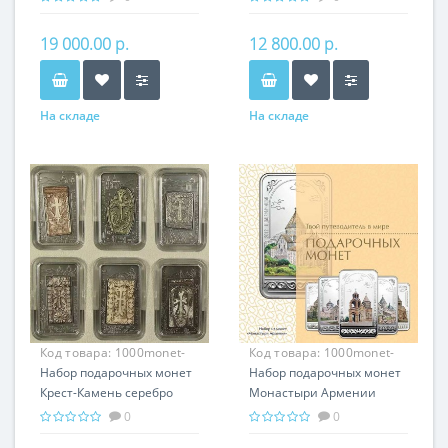
подарок Армении
Армении
19 000.00 р.
12 800.00 р.
На складе
На складе
Код товара:
1000monet-
Код товара:
1000monet-
003
Набор подарочных монет
002
Набор подарочных монет
Крест-Камень серебро
Монастыри Армении
150.00 гр - провославный
серебро 150.00 гр -
0
0
подарок Армении,
православный подарок