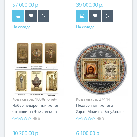
Хачкары
Армении
57 000.00 р.
39 000.00 р.
На складе
На складе
Код товара:
1000monet-
Код товара:
27444
004
Набор подарочных монет
Подарочная монета
Сокровища Эчмиадзина
&quot;Молитва Богу&quot;
серебро 150.00 гр -
серебро 25 гр
0
0
православный подарок
православный сувенир
Армении
80 200.00 р.
6 100.00 р.