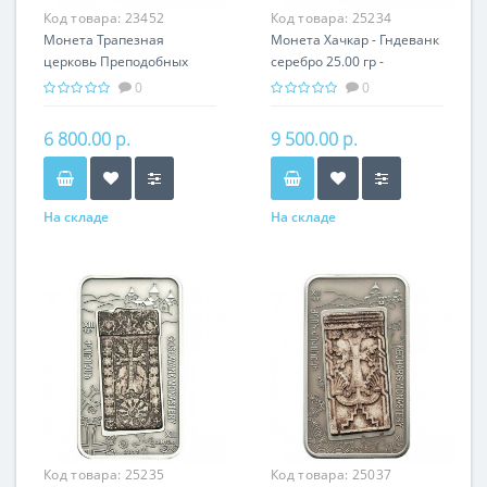
Код товара:
23452
Код товара:
25234
Монета Трапезная
Монета Хачкар - Гндеванк
церковь Преподобных
серебро 25.00 гр -
Антония и Феодоссия
православный подарок
0
0
Печерских серебро 31.10
Армении
гр
6 800.00 р.
9 500.00 р.
На складе
На складе
Код товара:
25235
Код товара:
25037