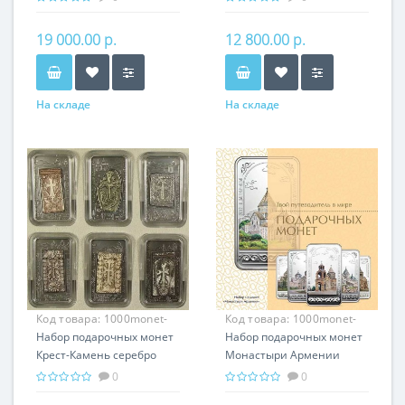
подарок Армении
Армении
19 000.00 р.
12 800.00 р.
На складе
На складе
Код товара:
1000monet-
Код товара:
1000monet-
003
Набор подарочных монет
002
Набор подарочных монет
Крест-Камень серебро
Монастыри Армении
150.00 гр - провославный
серебро 150.00 гр -
0
0
подарок Армении,
православный подарок