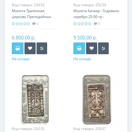
Код товара:
23452
Код товара:
25234
Монета Трапезная
Монета Хачкар - Гндеванк
церковь Преподобных
серебро 25.00 гр -
Антония и Феодоссия
православный подарок
0
0
Печерских серебро 31.10
Армении
гр
6 800.00 р.
9 500.00 р.
На складе
На складе
Код товара:
25235
Код товара:
25037