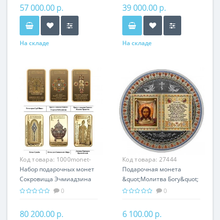
Хачкары
Армении
57 000.00 р.
39 000.00 р.
На складе
На складе
Код товара:
1000monet-
Код товара:
27444
004
Набор подарочных монет
Подарочная монета
Сокровища Эчмиадзина
&quot;Молитва Богу&quot;
серебро 150.00 гр -
серебро 25 гр
0
0
православный подарок
православный сувенир
Армении
80 200.00 р.
6 100.00 р.