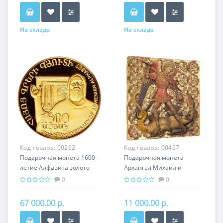
На складе
На складе
Код товара:
00262
Код товара:
00457
Подарочная монета 1600-
Подарочная монета
летие Алфавита золото
Архангел Михаил и
8.60 гр - история Армении
Дракон серебро 31.10 гр -
0
0
из серии мировая
религия Христианство
67 000.00 р.
11 000.00 р.