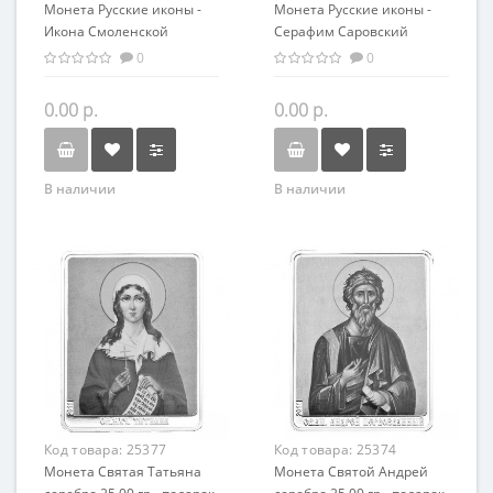
Монета Русские иконы -
Монета Русские иконы -
Икона Смоленской
Серафим Саровский
Богоматери серебро 25.00
серебро 25.00 гр -
0
0
гр - православный
православные святыни
сувенир
0.00 р.
0.00 р.
В наличии
В наличии
Код товара:
25377
Код товара:
25374
Монета Святая Татьяна
Монета Святой Андрей