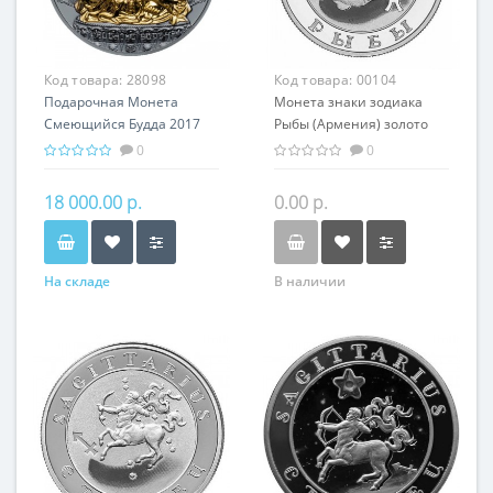
Код товара:
28098
Код товара:
00104
Подарочная Монета
Монета знаки зодиака
Смеющийся Будда 2017
Рыбы (Армения) золото
серебро 62.20 гр Китай
7.74 гр - оригинальный
0
0
Буддизм
подарок на день
рождения
18 000.00 р.
0.00 р.
На складе
В наличии