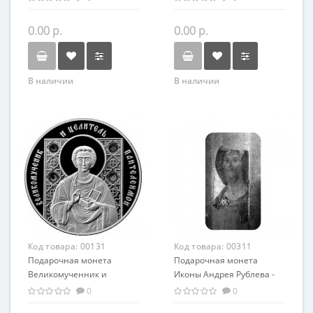
православный сувенир
православный сувенир
0.00 р.
0.00 р.
В наличии
В наличии
Код товара:
00131
Код товара:
00311
Подарочная монета
Подарочная монета
Великомученник и
Иконы Андрея Рублева -
целитель Пантелеймон
Спас Вседержитель
0
0
серебро 20.00 гр
серебро 31,1 гр -