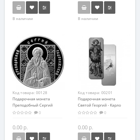
В наличии
В наличии
Код товара:
00128
Код товара:
00201
Подарочная монета
Подарочная монета
Преподобный Сергий
Святой Георгий - Карло
Радонежский серебро
Кривелли серебро 62.20 гр
0
0
20.00 гр
- искусство, религия
0.00 р.
0.00 р.