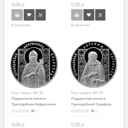
православный сувенир
0.00 р.
0.00 р.
В наличии
В наличии
Код товара:
00130
Код товара:
00129
Подарочная монета
Подарочная монета
Преподобная Евфросиния
Преподобный Серафим
Полоцкая серебро 20.00 гр
Саровский серебро 20.00
0
0
гр
0.00 р.
0.00 р.