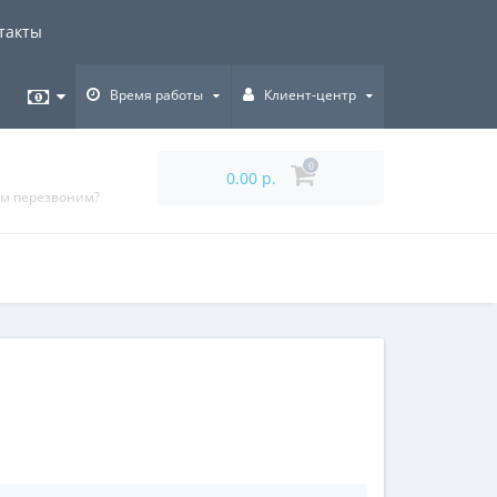
такты
Время работы
Клиент-центр
0
0.00 р.
ам перезвоним?