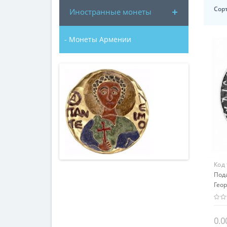
Сор
Иностранные монеты
- Монеты Армении
Код
Под
Геор
мир
0.0