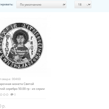
тировать:
 товара:
00460
арочная монета Святой
гий серебро 50.00 гр - из серии
овая религия Христианство
0
0 р.