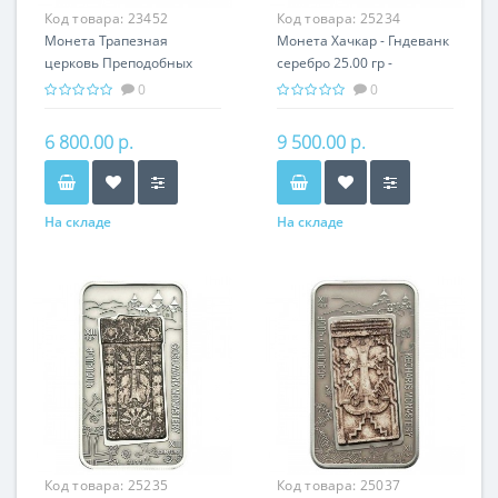
Код товара:
23452
Код товара:
25234
Монета Трапезная
Монета Хачкар - Гндеванк
церковь Преподобных
серебро 25.00 гр -
Антония и Феодоссия
православный подарок
0
0
Печерских серебро 31.10
Армении
гр
6 800.00 р.
9 500.00 р.
На складе
На складе
Код товара:
25235
Код товара:
25037