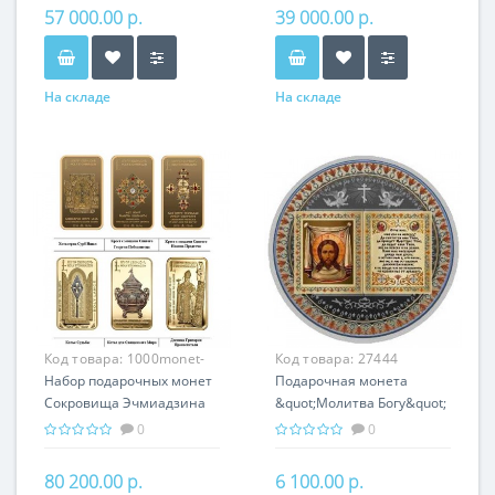
Хачкары
Армении
57 000.00 р.
39 000.00 р.
На складе
На складе
Код товара:
1000monet-
Код товара:
27444
004
Набор подарочных монет
Подарочная монета
Сокровища Эчмиадзина
&quot;Молитва Богу&quot;
серебро 150.00 гр -
серебро 25 гр
0
0
православный подарок
православный сувенир
Армении
80 200.00 р.
6 100.00 р.