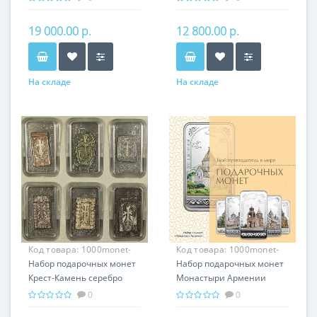
подарок Армении
Армении
19 000.00 р.
12 800.00 р.
На складе
На складе
Код товара:
1000monet-
Код товара:
1000monet-
003
Набор подарочных монет
002
Набор подарочных монет
Крест-Камень серебро
Монастыри Армении
150.00 гр - провославный
серебро 150.00 гр -
0
0
подарок Армении,
православный подарок