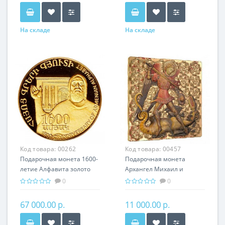
На складе
На складе
Код товара:
00262
Код товара:
00457
Подарочная монета 1600-
Подарочная монета
летие Алфавита золото
Архангел Михаил и
8.60 гр - история Армении
Дракон серебро 31.10 гр -
0
0
из серии мировая
религия Христианство
67 000.00 р.
11 000.00 р.