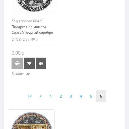
Код товара:
00460
Подарочная монета
Святой Георгий серебро
50.00 гр - из серии
0
мировая религия
Христианство
0.00 р.
В наличии
|<
<
1
2
3
4
5
6