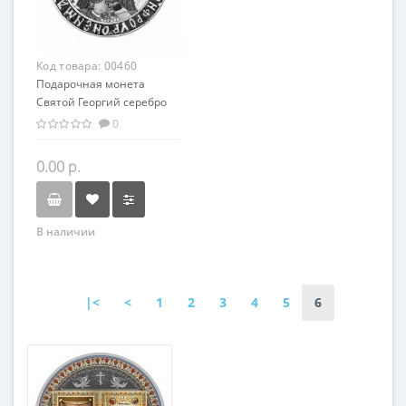
Код товара:
00460
Подарочная монета
Святой Георгий серебро
50.00 гр - из серии
0
мировая религия
Христианство
0.00 р.
В наличии
|<
<
1
2
3
4
5
6