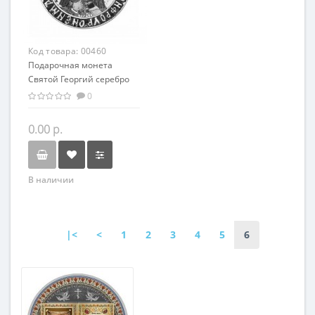
Код товара:
00460
Подарочная монета
Святой Георгий серебро
50.00 гр - из серии
0
мировая религия
Христианство
0.00 р.
В наличии
|<
<
1
2
3
4
5
6