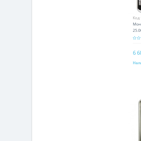
Код
Мон
25.0
6 6
Нал