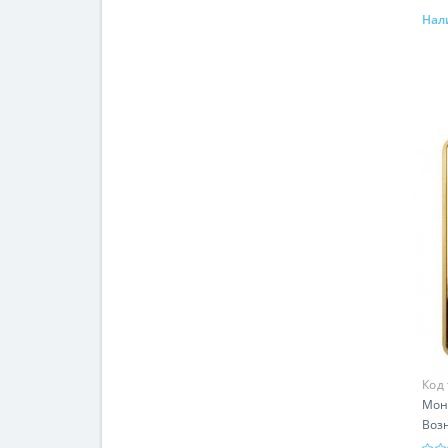
Нал
Код
Моне
Возн
гр -