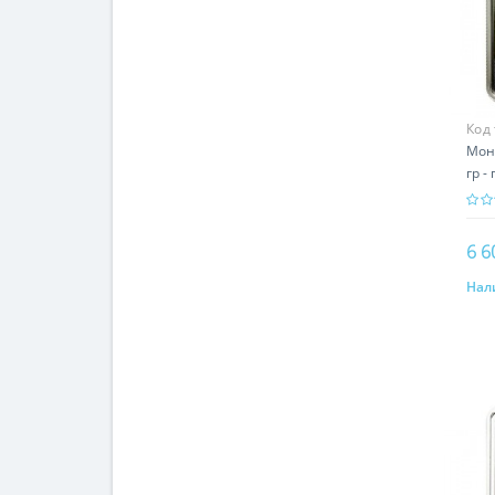
Код
Моне
гр -
6 6
Нал