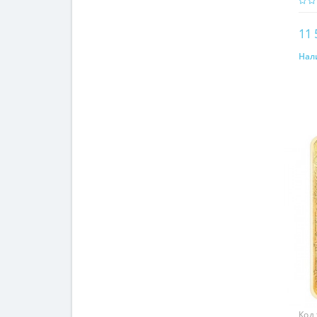
11 
Нал
Код