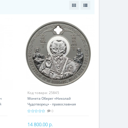
Код товара:
25845
н
Монета Оберег «Николай
й
Чудотворец» - православная
святыня
0
14 800.00 р.