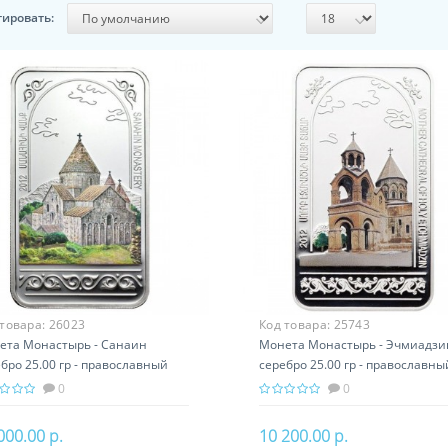
тировать:
 товара:
26023
Код товара:
25743
ета Монастырь - Санаин
Монета Монастырь - Эчмиадзи
бро 25.00 гр - православный
серебро 25.00 гр - православны
арок Армении
подарок Армении
0
0
000.00 р.
10 200.00 р.