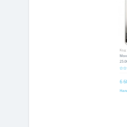
Код
Мон
25.0
6 6
Нал