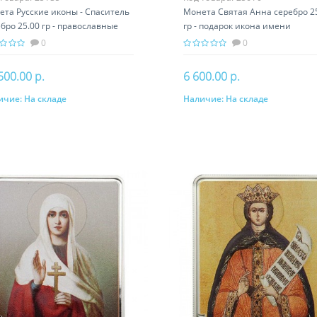
ета Русские иконы - Спаситель
Монета Святая Анна серебро 2
бро 25.00 гр - православные
гр - подарок икона имени
тыни
0
0
500.00 р.
6 600.00 р.
ичие:
На складе
Наличие:
На складе
В корзину
В корзину