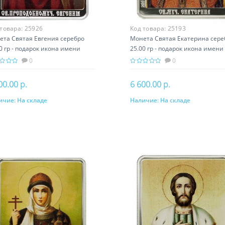
 товара:
25926
Код товара:
25193
ета Святая Евгения серебро
Монета Святая Екатерина сере
0 гр - подарок икона имени
25.00 гр - подарок икона имени
0
0
00.00 р.
6 600.00 р.
ичие:
На складе
Наличие:
На складе
В корзину
В корзину