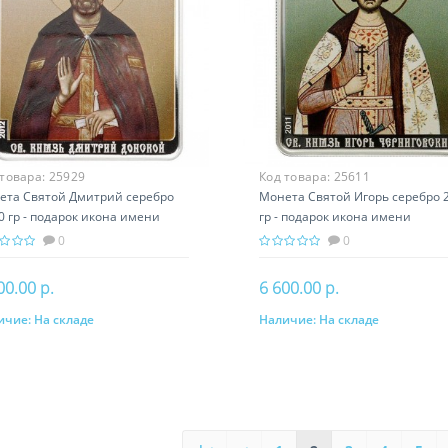
 товара:
25929
Код товара:
25611
ета Святой Дмитрий серебро
Монета Святой Игорь серебро 2
0 гр - подарок икона имени
гр - подарок икона имени
0
0
00.00 р.
6 600.00 р.
ичие:
На складе
Наличие:
На складе
В корзину
В корзину