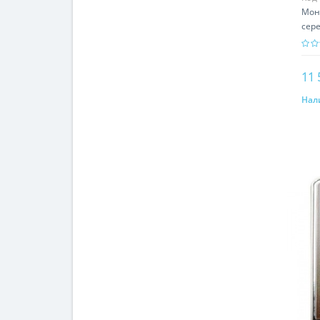
Мон
сере
свя
11 
Нал