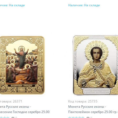
ичие:
На складе
Наличие:
На складе
В корзину
В корзину
 товара:
26371
Код товара:
25735
та Русские иконы -
Монета Русские иконы -
есение Господне серебро 25.00
Пантелеймон серебро 25.00 гр 
 православный подарок
православный подарок