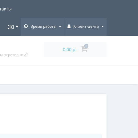
такты
Время работы
Клиент-центр
0
0.00 р.
ам перезвоним?