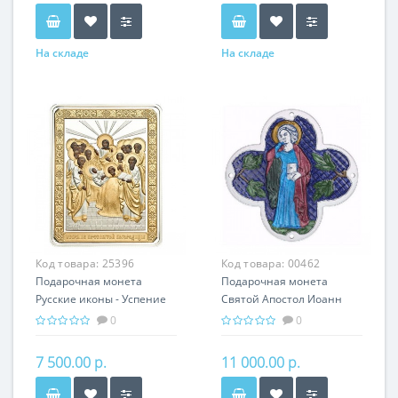
На складе
На складе
Код товара:
25396
Код товара:
00462
Подарочная монета
Подарочная монета
Русские иконы - Успение
Святой Апостол Иоанн
серебро 25.00 гр -
Богослов серебро 31.10 гр
0
0
православные святыни
- мировая религия
Христианство
7 500.00 р.
11 000.00 р.