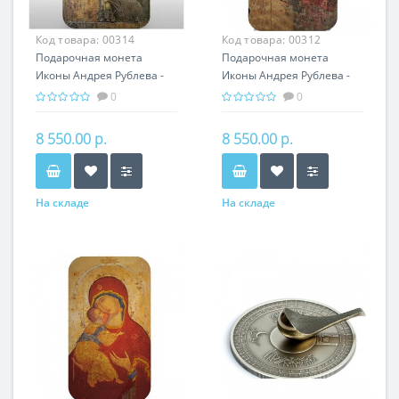
Код товара:
00314
Код товара:
00312
Подарочная монета
Подарочная монета
Иконы Андрея Рублева -
Иконы Андрея Рублева -
Апостол Павел серебро
Архангел Михаил серебро
0
0
31,1 гр - православный
31,1 гр - православный
сувенир
сувенир
8 550.00 р.
8 550.00 р.
На складе
На складе