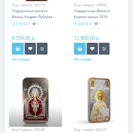
Код товара:
00313
Код товара:
24909
Подарочная монета
Подарочная Монета
Иконы Андрея Рублева -
Компас мекки 2010
Богородица
серебро 40,00 гр - Религия
0
0
Владимирская Серебро
Ислам
31,1 гр - православный
8 550.00 р.
12 800.00 р.
сувенир
На складе
На складе
Код товара:
00308
Код товара:
00223