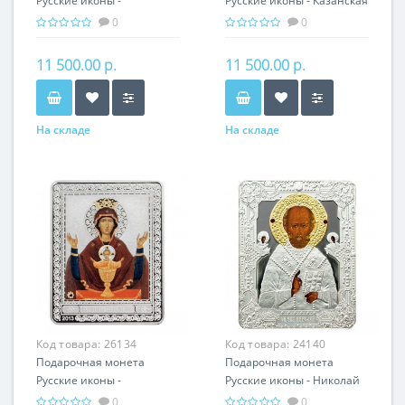
Русские иконы -
Русские иконы - Казанская
Владимирская икона
икона Божьей Матери
0
0
Божьей Матери серебро
серебро 25.00 гр -
25.00 гр - православный
православный подарок
11 500.00 р.
11 500.00 р.
подарок
На складе
На складе
Код товара:
26134
Код товара:
24140
Подарочная монета
Подарочная монета
Русские иконы -
Русские иконы - Николай
Неупиваемая чаша
Чудотворец серебро 25.00
0
0