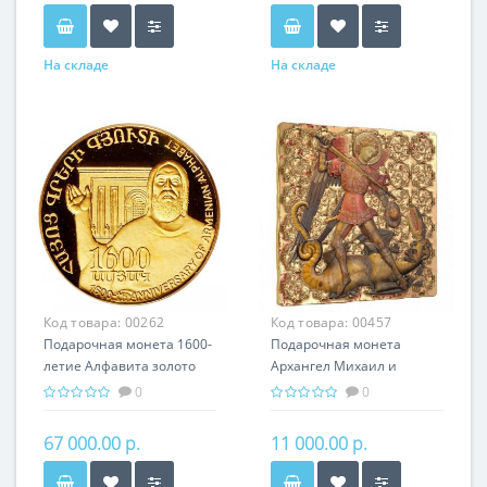
На складе
На складе
Код товара:
00262
Код товара:
00457
Подарочная монета 1600-
Подарочная монета
летие Алфавита золото
Архангел Михаил и
8.60 гр - история Армении
Дракон серебро 31.10 гр -
0
0
из серии мировая
религия Христианство
67 000.00 р.
11 000.00 р.