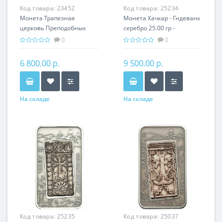
Код товара:
23452
Код товара:
25234
Монета Трапезная
Монета Хачкар - Гндеванк
церковь Преподобных
серебро 25.00 гр -
Антония и Феодоссия
православный подарок
0
0
Печерских серебро 31.10
Армении
гр
6 800.00 р.
9 500.00 р.
На складе
На складе
Код товара:
25235
Код товара:
25037