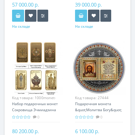
Хачкары
Армении
57 000.00 р.
39 000.00 р.
На складе
На складе
Код товара:
1000monet-
Код товара:
27444
004
Набор подарочных монет
Подарочная монета
Сокровища Эчмиадзина
&quot;Молитва Богу&quot;
серебро 150.00 гр -
серебро 25 гр
0
0
православный подарок
православный сувенир
Армении
80 200.00 р.
6 100.00 р.