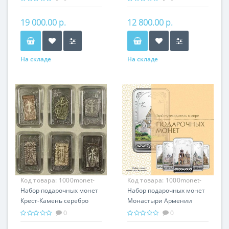
подарок Армении
Армении
19 000.00 р.
12 800.00 р.
На складе
На складе
Код товара:
1000monet-
Код товара:
1000monet-
003
Набор подарочных монет
002
Набор подарочных монет
Крест-Камень серебро
Монастыри Армении
150.00 гр - провославный
серебро 150.00 гр -
0
0
подарок Армении,
православный подарок