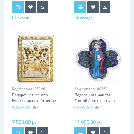
На складе
На складе
Код товара:
25396
Код товара:
00462
Подарочная монета
Подарочная монета
Русские иконы - Успение
Святой Апостол Иоанн
серебро 25.00 гр -
Богослов серебро 31.10 гр
0
0
православные святыни
- мировая религия
Христианство
7 500.00 р.
11 000.00 р.