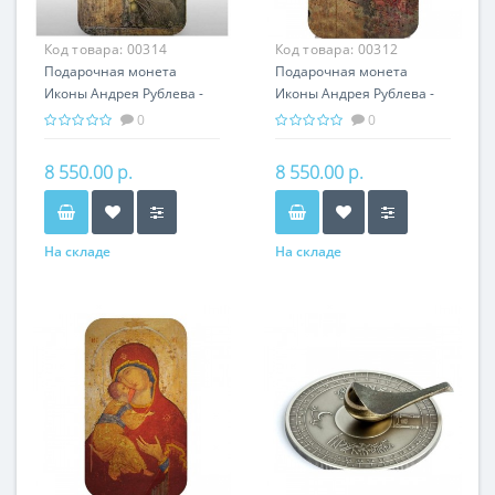
Код товара:
00314
Код товара:
00312
Подарочная монета
Подарочная монета
Иконы Андрея Рублева -
Иконы Андрея Рублева -
Апостол Павел серебро
Архангел Михаил серебро
0
0
31,1 гр - православный
31,1 гр - православный
сувенир
сувенир
8 550.00 р.
8 550.00 р.
На складе
На складе