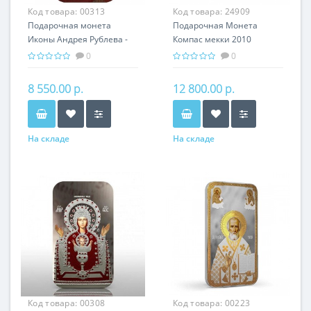
Код товара:
00313
Код товара:
24909
Подарочная монета
Подарочная Монета
Иконы Андрея Рублева -
Компас мекки 2010
Богородица
серебро 40,00 гр - Религия
0
0
Владимирская Серебро
Ислам
31,1 гр - православный
8 550.00 р.
12 800.00 р.
сувенир
На складе
На складе
Код товара:
00308
Код товара:
00223