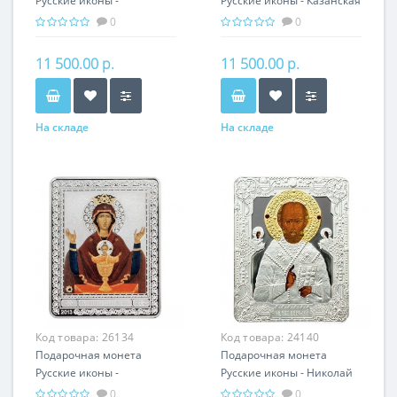
Русские иконы -
Русские иконы - Казанская
Владимирская икона
икона Божьей Матери
0
0
Божьей Матери серебро
серебро 25.00 гр -
25.00 гр - православный
православный подарок
11 500.00 р.
11 500.00 р.
подарок
На складе
На складе
Код товара:
26134
Код товара:
24140
Подарочная монета
Подарочная монета
Русские иконы -
Русские иконы - Николай
Неупиваемая чаша
Чудотворец серебро 25.00
0
0