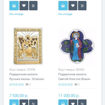
На складе
На складе
Код товара:
25396
Код товара:
00462
Подарочная монета
Подарочная монета
Русские иконы - Успение
Святой Апостол Иоанн
серебро 25.00 гр -
Богослов серебро 31.10 гр
0
0
православные святыни
- мировая религия
Христианство
7 500.00 р.
11 000.00 р.