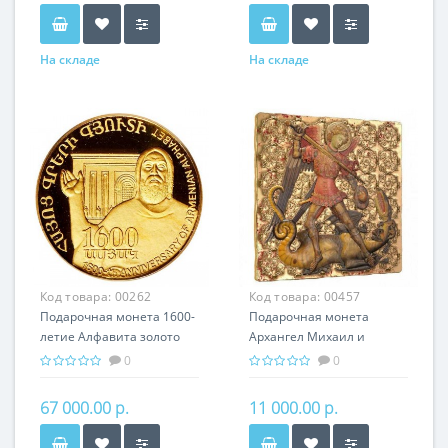
На складе
На складе
Код товара:
00262
Код товара:
00457
Подарочная монета 1600-
Подарочная монета
летие Алфавита золото
Архангел Михаил и
8.60 гр - история Армении
Дракон серебро 31.10 гр -
0
0
из серии мировая
религия Христианство
67 000.00 р.
11 000.00 р.