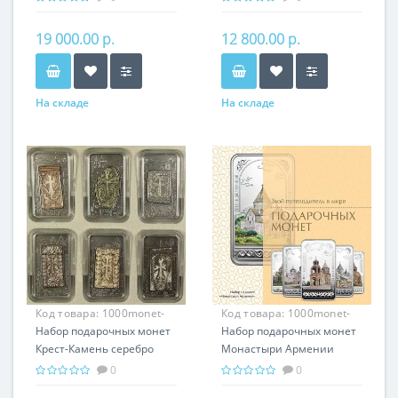
подарок Армении
Армении
19 000.00 р.
12 800.00 р.
На складе
На складе
Код товара:
1000monet-
Код товара:
1000monet-
003
Набор подарочных монет
002
Набор подарочных монет
Крест-Камень серебро
Монастыри Армении
150.00 гр - провославный
серебро 150.00 гр -
0
0
подарок Армении,
православный подарок