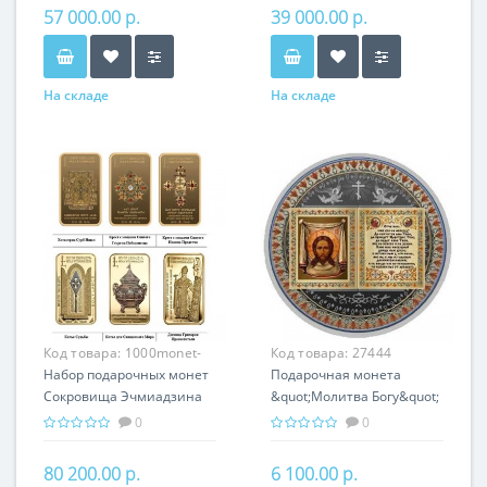
Хачкары
Армении
57 000.00 р.
39 000.00 р.
На складе
На складе
Код товара:
1000monet-
Код товара:
27444
004
Набор подарочных монет
Подарочная монета
Сокровища Эчмиадзина
&quot;Молитва Богу&quot;
серебро 150.00 гр -
серебро 25 гр
0
0
православный подарок
православный сувенир
Армении
80 200.00 р.
6 100.00 р.