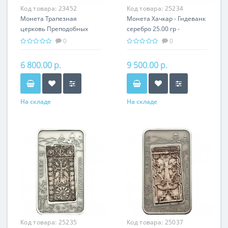
Код товара:
23452
Код товара:
25234
Монета Трапезная
Монета Хачкар - Гндеванк
церковь Преподобных
серебро 25.00 гр -
Антония и Феодоссия
православный подарок
0
0
Печерских серебро 31.10
Армении
гр
6 800.00 р.
9 500.00 р.
На складе
На складе
Код товара:
25235
Код товара:
25037