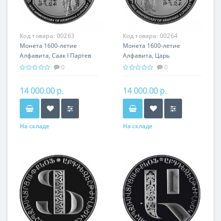
Код товара:
00263
Код товара:
00264
Монета 1600-летие
Монета 1600-летие
Алфавита, Саак I Партев
Алфавита, Царь
серебро 31.10 гр - подарок
Врамшапуг серебро 31.10
0
0
история Армении
гр - подарок история
Армении
14 000.00 р.
14 000.00 р.
На складе
На складе