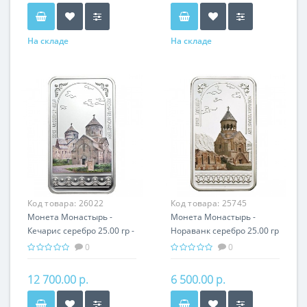
На складе
На складе
Код товара:
26022
Код товара:
25745
Монета Монастырь -
Монета Монастырь -
Кечарис серебро 25.00 гр -
Нораванк серебро 25.00 гр
православный подарок
- православный подарок
0
0
Армении
Армении
12 700.00 р.
6 500.00 р.