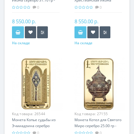
Икона серебро 31.10 гр -
Христианская Икона
православный подарок
Серебро 31.10 гр -
0
0
православный подарок
8 550.00 р.
8 550.00 р.
На складе
На складе
Код товара:
26544
Код товара:
27155
Монета Копье судьбы из
Монета Котел для Святого
Эчмиадзина серебро
Миро серебро 25.00 гр -
25.00 гр - православный
православный подарок
0
0