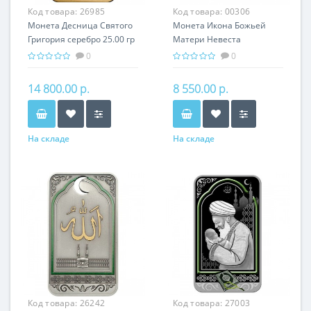
Код товара:
26985
Код товара:
00306
Монета Десница Святого
Монета Икона Божьей
Григория серебро 25.00 гр
Матери Невеста
- православный подарок
Неневестная - Икона
0
0
Армении
серебро 31.10 гр -
православный сувенир
14 800.00 р.
8 550.00 р.
На складе
На складе
Код товара:
26242
Код товара:
27003