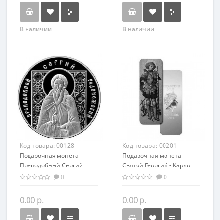
В наличии
В наличии
Код товара:
00128
Код товара:
00201
Подарочная монета
Подарочная монета
Преподобный Сергий
Святой Георгий - Карло
Радонежский серебро
Кривелли серебро 62.20 гр
0
0
20.00 гр
- искусство, религия
0.00 р.
0.00 р.