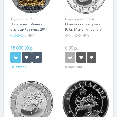
Код товара:
28098
Код товара:
00104
Подарочная Монета
Монета знаки зодиака
Смеющийся Будда 2017
Рыбы (Армения) золото
серебро 62.20 гр Китай
7.74 гр - оригинальный
0
0
Буддизм
подарок на день
рождения
18 000.00 р.
0.00 р.
На складе
В наличии