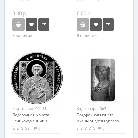
православный сувенир
православный сувенир
0.00 р.
0.00 р.
В наличии
В наличии
Код товара:
00131
Код товара:
00311
Подарочная монета
Подарочная монета
Великомученник и
Иконы Андрея Рублева -
целитель Пантелеймон
Спас Вседержитель
0
0
серебро 20.00 гр
серебро 31,1 гр -