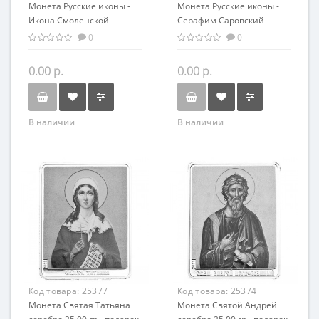
Монета Русские иконы -
Монета Русские иконы -
Икона Смоленской
Серафим Саровский
Богоматери серебро 25.00
серебро 25.00 гр -
0
0
гр - православный
православные святыни
сувенир
0.00 р.
0.00 р.
В наличии
В наличии
Код товара:
25377
Код товара:
25374
Монета Святая Татьяна
Монета Святой Андрей