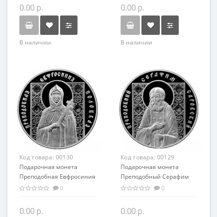
православный сувенир
0.00 р.
0.00 р.
В наличии
В наличии
Код товара:
00130
Код товара:
00129
Подарочная монета
Подарочная монета
Преподобная Евфросиния
Преподобный Серафим
Полоцкая серебро 20.00 гр
Саровский серебро 20.00
0
0
гр
0.00 р.
0.00 р.