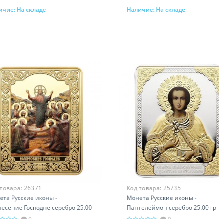
ичие:
На складе
Наличие:
На складе
В корзину
В корзину
 товара:
26371
Код товара:
25735
та Русские иконы -
Монета Русские иконы -
есение Господне серебро 25.00
Пантелеймон серебро 25.00 гр 
 православный подарок
православный подарок