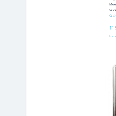
Мон
сере
свя
11 
Нал