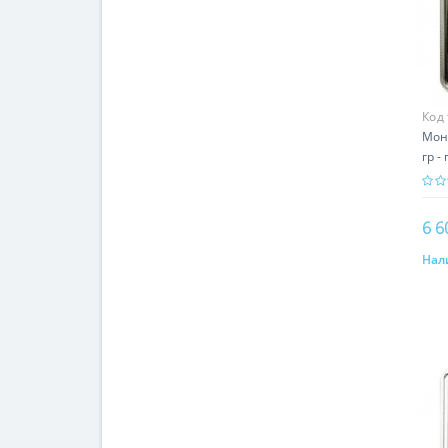
Код
Моне
гр -
6 6
Нал