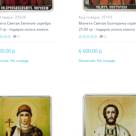
 товара:
25926
Код товара:
25193
ета Святая Евгения серебро
Монета Святая Екатерина сере
0 гр - подарок икона имени
25.00 гр - подарок икона имени
0
0
00.00 р.
6 600.00 р.
ичие:
На складе
Наличие:
На складе
В корзину
В корзину