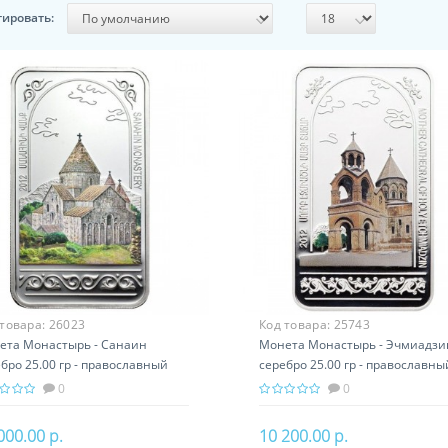
тировать:
 товара:
26023
Код товара:
25743
ета Монастырь - Санаин
Монета Монастырь - Эчмиадзи
бро 25.00 гр - православный
серебро 25.00 гр - православны
арок Армении
подарок Армении
0
0
000.00 р.
10 200.00 р.