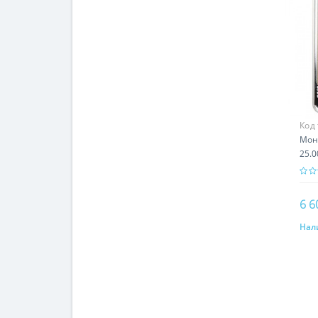
Код
Мон
25.0
6 6
Нал