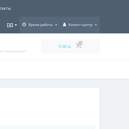
такты
Время работы
Клиент-центр
0
0.00 р.
ам перезвоним?