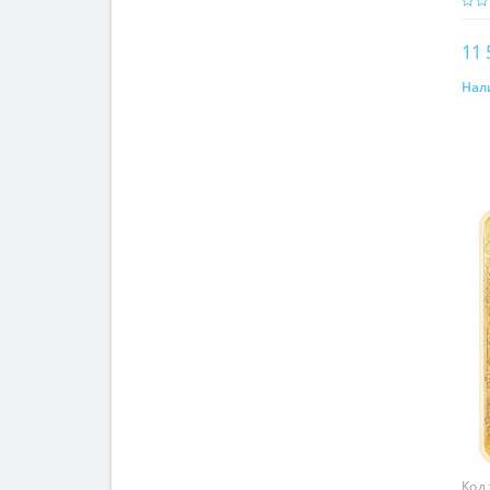
11 
Нал
Код