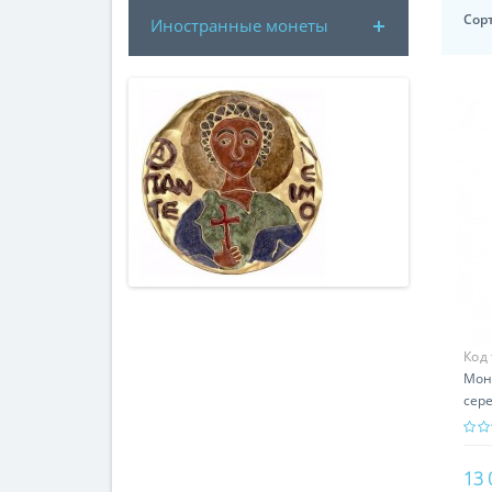
Сор
Иностранные монеты
Код
Мон
сере
под
13 