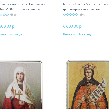
ета Русские иконы - Спаситель
Монета Святая Анна серебро 2
бро 25.00 гр - православные
гр - подарок икона имени
тыни
0
0
500.00 р.
6 600.00 р.
ичие:
На складе
Наличие:
На складе
В корзину
В корзину