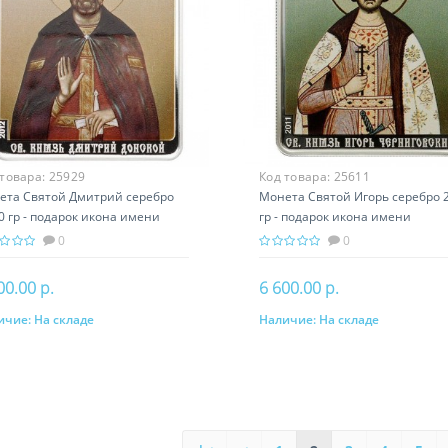
 товара:
25929
Код товара:
25611
ета Святой Дмитрий серебро
Монета Святой Игорь серебро 2
0 гр - подарок икона имени
гр - подарок икона имени
0
0
00.00 р.
6 600.00 р.
ичие:
На складе
Наличие:
На складе
В корзину
В корзину