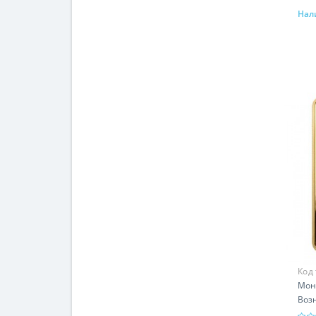
Нал
Код
Моне
Возн
гр -