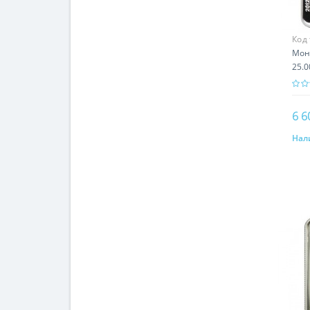
Код
Мон
25.0
6 6
Нал