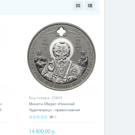
Код товара:
25845
н
Монета Оберег «Николай
й
Чудотворец» - православная
святыня
0
14 800.00 р.