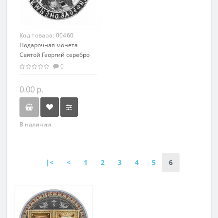
Код товара:
00460
Подарочная монета
Святой Георгий серебро
50.00 гр - из серии
0
мировая религия
Христианство
0.00 р.
В наличии
|<
<
1
2
3
4
5
6