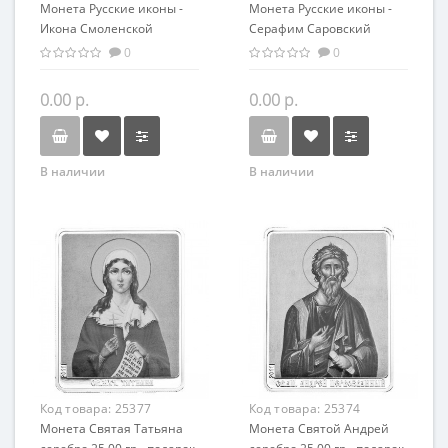
Монета Русские иконы -
Монета Русские иконы -
Икона Смоленской
Серафим Саровский
Богоматери серебро 25.00
серебро 25.00 гр -
0
0
гр - православный
православные святыни
сувенир
0.00 р.
0.00 р.
В наличии
В наличии
Код товара:
25377
Код товара:
25374
Монета Святая Татьяна
Монета Святой Андрей