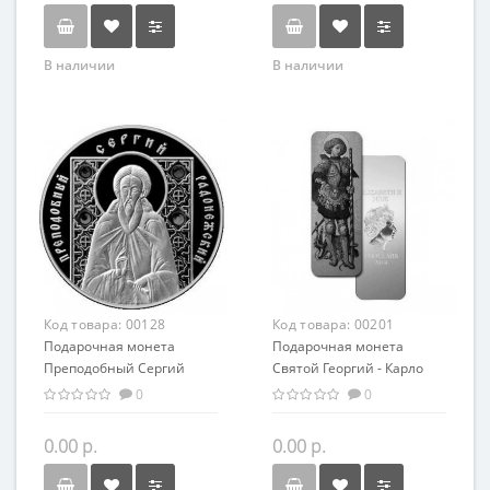
В наличии
В наличии
Код товара:
00128
Код товара:
00201
Подарочная монета
Подарочная монета
Преподобный Сергий
Святой Георгий - Карло
Радонежский серебро
Кривелли серебро 62.20 гр
0
0
20.00 гр
- искусство, религия
0.00 р.
0.00 р.