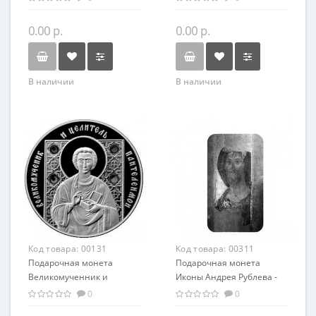
православный сувенир
православный сувенир
0.00 р.
0.00 р.
В наличии
В наличии
Код товара:
00131
Код товара:
00311
Подарочная монета
Подарочная монета
Великомученник и
Иконы Андрея Рублева -
целитель Пантелеймон
Спас Вседержитель
0
0
серебро 20.00 гр
серебро 31,1 гр -