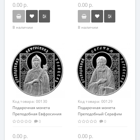
православный сувенир
0.00 р.
0.00 р.
В наличии
В наличии
Код товара:
00130
Код товара:
00129
Подарочная монета
Подарочная монета
Преподобная Евфросиния
Преподобный Серафим
Полоцкая серебро 20.00 гр
Саровский серебро 20.00
0
0
гр
0.00 р.
0.00 р.