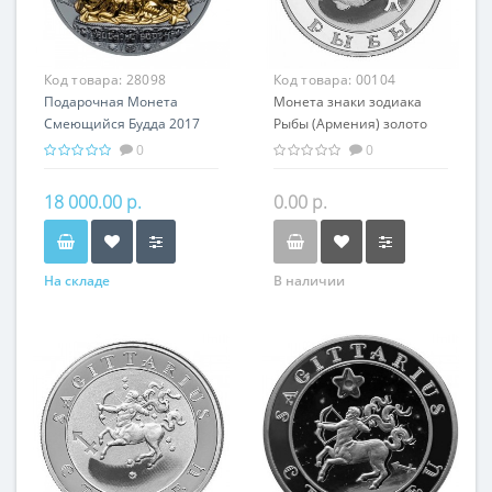
Код товара:
28098
Код товара:
00104
Подарочная Монета
Монета знаки зодиака
Смеющийся Будда 2017
Рыбы (Армения) золото
серебро 62.20 гр Китай
7.74 гр - оригинальный
0
0
Буддизм
подарок на день
рождения
18 000.00 р.
0.00 р.
На складе
В наличии