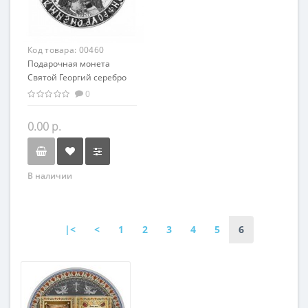
Код товара:
00460
Подарочная монета
Святой Георгий серебро
50.00 гр - из серии
0
мировая религия
Христианство
0.00 р.
В наличии
|<
<
1
2
3
4
5
6