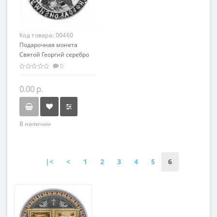
Код товара:
00460
Подарочная монета
Святой Георгий серебро
50.00 гр - из серии
0
мировая религия
Христианство
0.00 р.
В наличии
|<
<
1
2
3
4
5
6