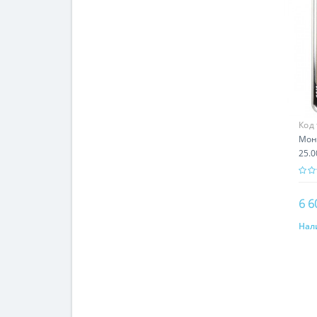
Код
Мон
25.0
6 6
Нал