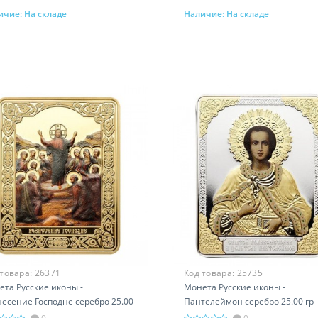
ичие:
На складе
Наличие:
На складе
В корзину
В корзину
 товара:
26371
Код товара:
25735
та Русские иконы -
Монета Русские иконы -
есение Господне серебро 25.00
Пантелеймон серебро 25.00 гр 
 православный подарок
православный подарок