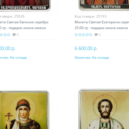
 товара:
25926
Код товара:
25193
ета Святая Евгения серебро
Монета Святая Екатерина сере
0 гр - подарок икона имени
25.00 гр - подарок икона имени
0
0
00.00 р.
6 600.00 р.
ичие:
На складе
Наличие:
На складе
В корзину
В корзину