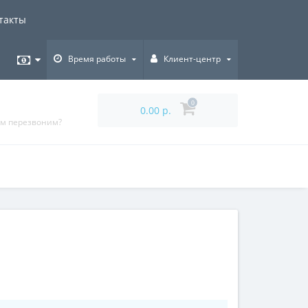
такты
Время работы
Клиент-центр
0
0.00 р.
ам перезвоним?