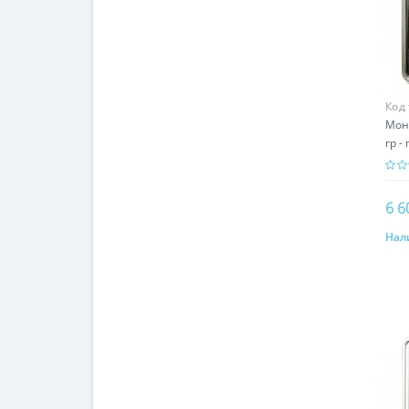
Код
Моне
гр -
6 6
Нал