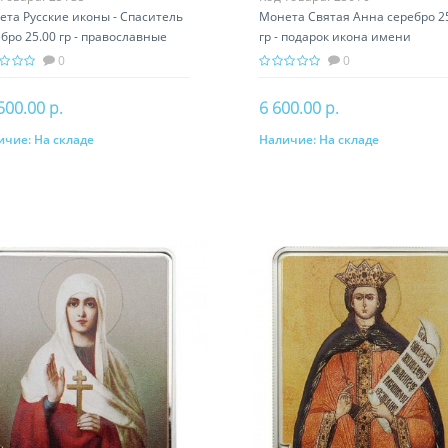
ета Русские иконы - Спаситель
Монета Святая Анна серебро 2
бро 25.00 гр - православные
гр - подарок икона имени
тыни
0
0
500.00 р.
6 600.00 р.
ичие:
На складе
Наличие:
На складе
В корзину
В корзину