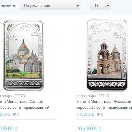
тировать:
 товара:
26023
Код товара:
25743
ета Монастырь - Санаин
Монета Монастырь - Эчмиадзи
бро 25.00 гр - православный
серебро 25.00 гр - православны
арок Армении
подарок Армении
0
0
000.00 р.
10 200.00 р.