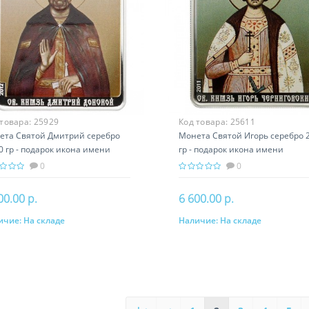
 товара:
25929
Код товара:
25611
ета Святой Дмитрий серебро
Монета Святой Игорь серебро 2
0 гр - подарок икона имени
гр - подарок икона имени
0
0
00.00 р.
6 600.00 р.
ичие:
На складе
Наличие:
На складе
В корзину
В корзину