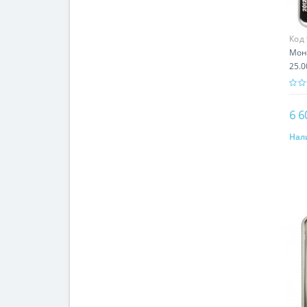
Код
Мон
25.0
6 6
Нал