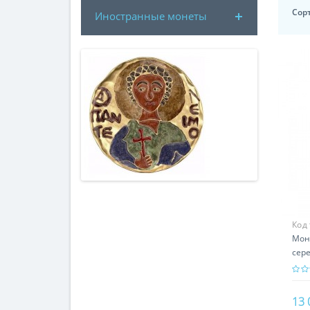
Сор
Иностранные монеты
Код
Мон
сере
под
13 