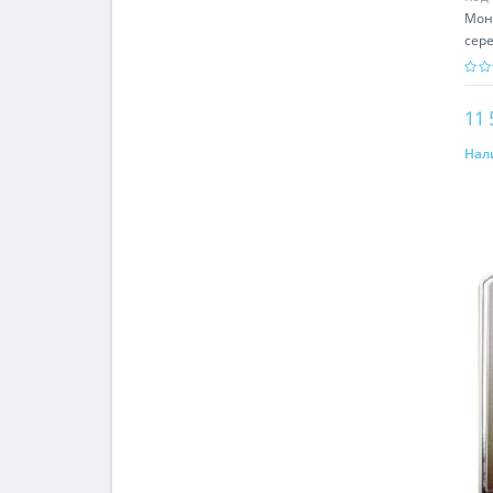
Мон
сере
свя
11 
Нал