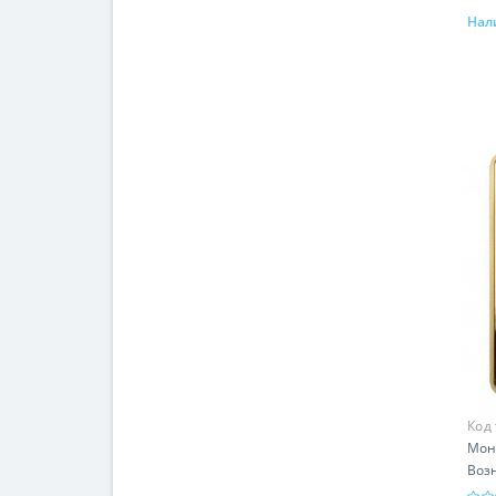
Нал
Код
Моне
Возн
гр -