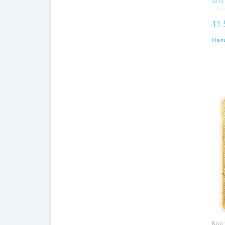
11 
Нал
Код