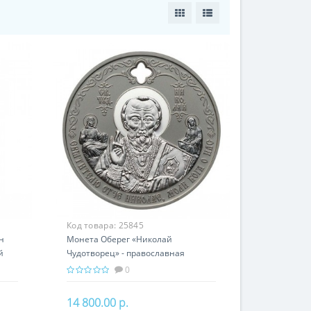
Код товара:
25845
н
Монета Оберег «Николай
й
Чудотворец» - православная
святыня
0
14 800.00 р.