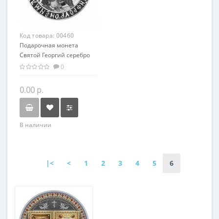
Код товара:
00460
Подарочная монета
Святой Георгий серебро
50.00 гр - из серии
0
мировая религия
Христианство
0.00 р.
В наличии
|<
<
1
2
3
4
5
6