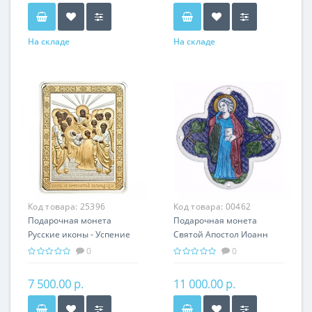
На складе
На складе
Код товара:
25396
Код товара:
00462
Подарочная монета
Подарочная монета
Русские иконы - Успение
Святой Апостол Иоанн
серебро 25.00 гр -
Богослов серебро 31.10 гр
0
0
православные святыни
- мировая религия
Христианство
7 500.00 р.
11 000.00 р.