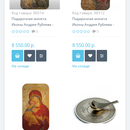
Код товара:
00314
Код товара:
00312
Подарочная монета
Подарочная монета
Иконы Андрея Рублева -
Иконы Андрея Рублева -
Апостол Павел серебро
Архангел Михаил серебро
0
0
31,1 гр - православный
31,1 гр - православный
сувенир
сувенир
8 550.00 р.
8 550.00 р.
На складе
На складе