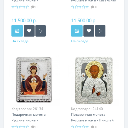
Русские иконы -
Русские иконы - Казанская
Владимирская икона
икона Божьей Матери
0
0
Божьей Матери серебро
серебро 25.00 гр -
25.00 гр - православный
православный подарок
11 500.00 р.
11 500.00 р.
подарок
На складе
На складе
Код товара:
26134
Код товара:
24140
Подарочная монета
Подарочная монета
Русские иконы -
Русские иконы - Николай
Неупиваемая чаша
Чудотворец серебро 25.00
0
0