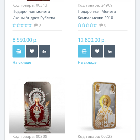
Код товара:
00313
Код товара:
24909
Подарочная монета
Подарочная Монета
Иконы Андрея Рублева -
Компас мекки 2010
Богородица
серебро 40,00 гр - Религия
0
0
Владимирская Серебро
Ислам
31,1 гр - православный
8 550.00 р.
12 800.00 р.
сувенир
На складе
На складе
Код товара:
00308
Код товара:
00223