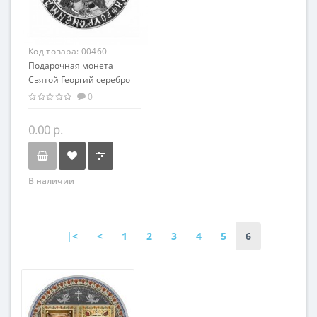
Код товара:
00460
Подарочная монета
Святой Георгий серебро
50.00 гр - из серии
0
мировая религия
Христианство
0.00 р.
В наличии
|<
<
1
2
3
4
5
6