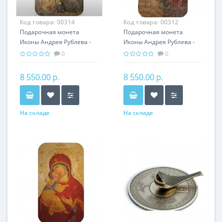
Код товара:
00314
Код товара:
00312
Подарочная монета
Подарочная монета
Иконы Андрея Рублева -
Иконы Андрея Рублева -
Апостол Павел серебро
Архангел Михаил серебро
0
0
31,1 гр - православный
31,1 гр - православный
сувенир
сувенир
8 550.00 р.
8 550.00 р.
На складе
На складе