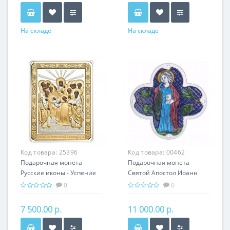
На складе
На складе
Код товара:
25396
Код товара:
00462
Подарочная монета
Подарочная монета
Русские иконы - Успение
Святой Апостол Иоанн
серебро 25.00 гр -
Богослов серебро 31.10 гр
0
0
православные святыни
- мировая религия
Христианство
7 500.00 р.
11 000.00 р.