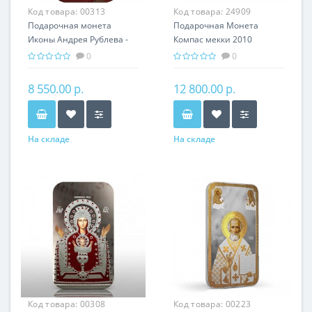
Код товара:
00313
Код товара:
24909
Подарочная монета
Подарочная Монета
Иконы Андрея Рублева -
Компас мекки 2010
Богородица
серебро 40,00 гр - Религия
0
0
Владимирская Серебро
Ислам
31,1 гр - православный
8 550.00 р.
12 800.00 р.
сувенир
На складе
На складе
Код товара:
00308
Код товара:
00223