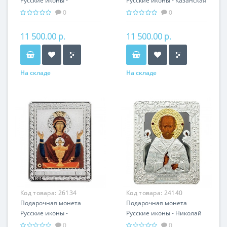
Русские иконы -
Русские иконы - Казанская
Владимирская икона
икона Божьей Матери
0
0
Божьей Матери серебро
серебро 25.00 гр -
25.00 гр - православный
православный подарок
11 500.00 р.
11 500.00 р.
подарок
На складе
На складе
Код товара:
26134
Код товара:
24140
Подарочная монета
Подарочная монета
Русские иконы -
Русские иконы - Николай
Неупиваемая чаша
Чудотворец серебро 25.00
0
0