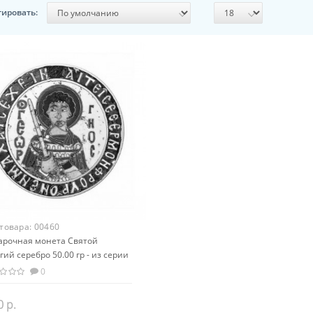
тировать:
 товара:
00460
арочная монета Святой
гий серебро 50.00 гр - из серии
овая религия Христианство
0
0 р.