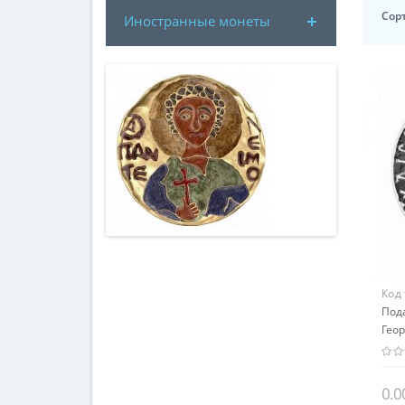
Сор
Иностранные монеты
Код
Под
Геор
мир
0.0