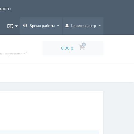
такты
Время работы
Клиент-центр
0
0.00 р.
ам перезвоним?