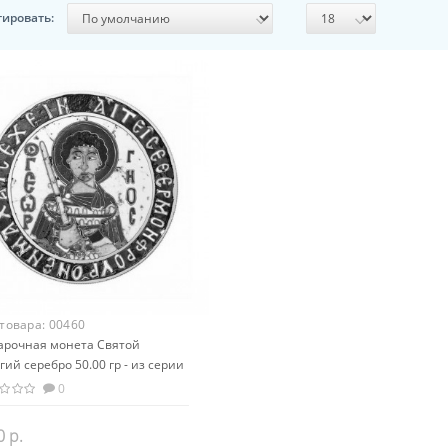
тировать:
 товара:
00460
арочная монета Святой
гий серебро 50.00 гр - из серии
овая религия Христианство
0
0 р.