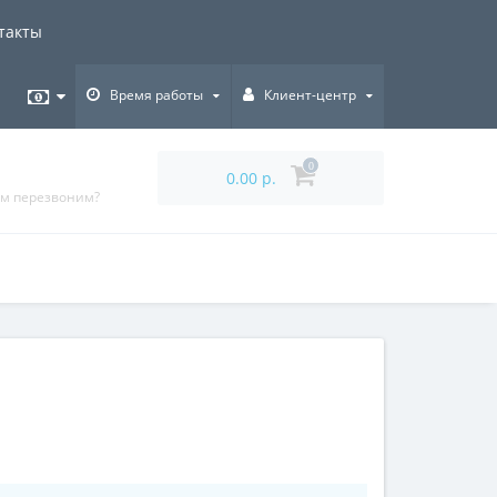
такты
Время работы
Клиент-центр
0
0.00 р.
ам перезвоним?