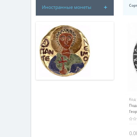
Сор
Иностранные монеты
Код
Под
Геор
мир
0.0