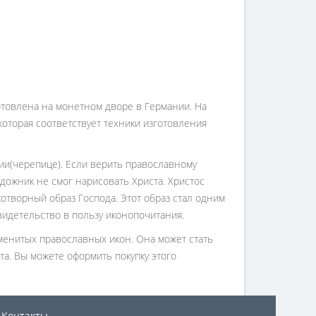
отовлена на монетном дворе в Германии. На
оторая соответствует техники изготовления
ии(черепице). Если верить православному
удожник не смог нарисовать Христа. Христос
укотворный образ Господа. Этот образ стал одним
видетельство в пользу иконопочитания.
менитых православных икон. Она может стать
а. Вы можете оформить покупку этого
Контакты