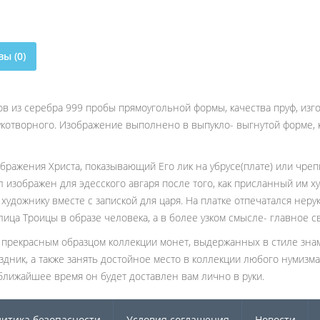
ы (0)
 из серебра 999 пробы прямоугольной формы, качества пруф, изг
отворного. Изображение выполнено в выпукло- выгнутой форме, к
ражения Христа, показывающий Его лик на убрусе(плате) или чреп
 изображен для эдесского авгаря после того, как присланный им х
 художнику вместе с запиской для царя. На платке отпечатался нер
ица Троицы в образе человека, а в более узком смысле- главное с
 прекрасным образцом коллекции монет, выдержанных в стиле зна
ник, а также занять достойное место в коллекции любого нумизмат
ближайшее время он будет доставлен вам лично в руки.
итика безопасности
Условия соглашения
Новости