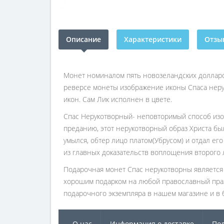
Описание
Характеристики
Отзыв
Монет номиналом пять новозеландских долларов
реверсе монеты изображение иконы Спаса нерук
икон. Сам Лик исполнен в цвете.
Спас Нерукотворный- неповторимый способ изоб
преданию, этот нерукотворный образ Христа был
умылся, обтер лицо платом(Убрусом) и отдал его
из главных доказательств воплощения второго л
Подарочная монет Спас нерукотворны является
хорошим подарком на любой православный празд
подарочного экземпляра в нашем магазине и в 
О нас
Информация о доставке
Пол