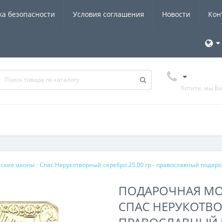
ка безопасности
Условия соглашения
Новости
Кон
Хотите, мы В
ские иконы - Спас Нерукотворный серебро 25.00 гр - православный подаро
ПОДАРОЧНАЯ МОН
СПАС НЕРУКОТВОР