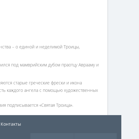
нства – о единой и неделимой Троицы,
явился под мамврийским дубом праотцу Аврааму и
яются старые греческие фрески и икона
сть каждого ангела с помощью художественных
ия подписывается «Святая Троица».
Контакты