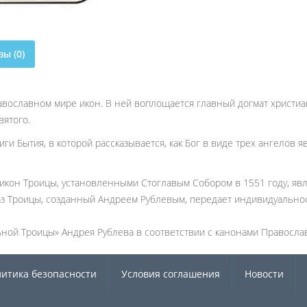
ы (0)
авославном мире икон. В ней воплощается главный догмат христиа
вятого.
ги Бытия, в которой рассказывается, как Бог в виде трех ангелов 
 икон Троицы, установленными Стоглавым Собором в 1551 году, явл
з Троицы, созданный Андреем Рублевым, передает индивидуально
ьной Троицы» Андрея Рублева в соответствии с канонами Православ
итика безопасности
Условия соглашения
Новости