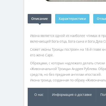
Описание
Характеристики
Отзыв
Икона является одной из наиболее чтимых в пр
включающей Бога-отца, Бога-сына и Бога Духа С
Сюжет иконы Троицы построен на 18-й главе кни
его жене Саре.
Образцами, с которых надлежало делать списки
«Живоначальной Троицы» Андрея Рублева. Обра
средств, но без предания ангелам ипостасей.
Икона троица, созданная по образу «Живоначал
О нас
Информация о доставке
Пол