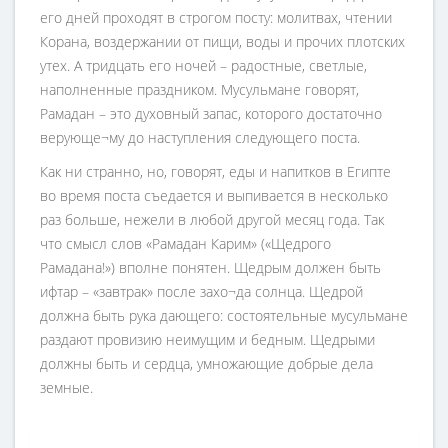
его дней проходят в строгом посту: молитвах, чтении
Корана, воздержании от пищи, воды и прочих плотских
утех. А тридцать его ночей – радостные, светлые,
наполненные праздником. Мусульмане говорят,
Рамадан – это духовный запас, которого достаточно
верующе¬му до наступления следующего поста.
Как ни странно, но, говорят, еды и напитков в Египте
во время поста съедается и выпивается в несколько
раз больше, нежели в любой другой месяц года. Так
что смысл слов «Рамадан Карим» («Щедрого
Рамадана!») вполне понятен. Щедрым должен быть
ифтар – «завтрак» после захо¬да солнца. Щедрой
должна быть рука дающего: состоятельные мусульмане
раздают провизию неимущим и бедным. Щедрыми
должны быть и сердца, умножающие добрые дела
земные.