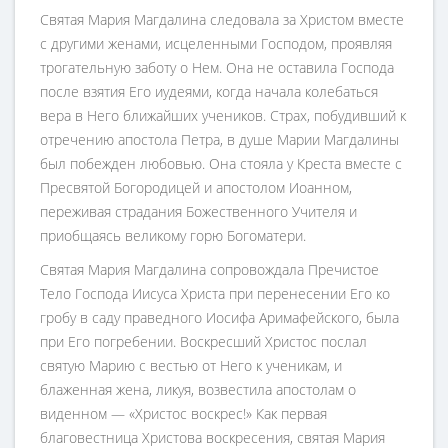
Святая Мария Магдалина следовала за Христом вместе
с другими женами, исцеленными Господом, проявляя
трогательную заботу о Нем. Она не оставила Господа
после взятия Его иудеями, когда начала колебаться
вера в Него ближайших учеников. Страх, побудивший к
отречению апостола Петра, в душе Марии Магдалины
был побежден любовью. Она стояла у Креста вместе с
Пресвятой Богородицей и апостолом Иоанном,
переживая страдания Божественного Учителя и
приобщаясь великому горю Богоматери.
Святая Мария Магдалина сопровождала Пречистое
Тело Господа Иисуса Христа при перенесении Его ко
гробу в саду праведного Иосифа Аримафейского, была
при Его погребении. Воскресший Христос послал
святую Марию с вестью от Него к ученикам, и
блаженная жена, ликуя, возвестила апостолам о
виденном — «Христос воскрес!» Как первая
благовестница Христова воскресения, святая Мария