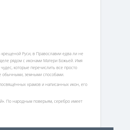
а крещеной Руси, в Православии едва ли не
иделе рядом с иконами Матери Божьей. Имя
чудес, которые перечислить все просто
е обычными, земными способами.
 посвящённых храмов и написанных икон, его
ей». По народным поверьям, серебро имеет