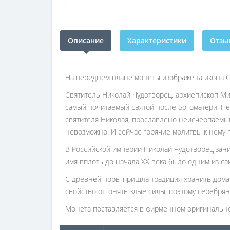
Описание
Характеристики
Отзыв
На переднем плане монеты изображена икона С
Святитель Николай Чудотворец, архиепископ Мир
самый почитаемый святой после Богоматери. Не
святителя Николая, прославлено неисчерпаемым
невозможно. И сейчас горячие молитвы к нем
В Российской империи Николай Чудотворец зани
имя вплоть до начала XX века было одним из с
С древней поры пришла традиция хранить дома 
свойство отгонять злые силы, поэтому серебрян
Монета поставляется в фирменном оригинально