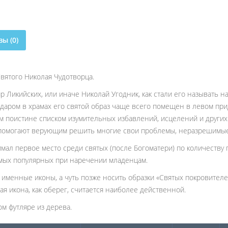
ы (0)
вятого Николая Чудотворца.
 Ликийских, или иначе Николай Угодник, как стали его называть н
даром в храмах его святой образ чаще всего помещен в левом пр
 поистине списком изумительных избавлений, исцелений и других 
у помогают верующим решить многие свои проблемы, неразрешимы
мал первое место среди святых (после Богоматери) по количеству
амых популярных при наречении младенцам.
именные иконы, а чуть позже носить образки «Святых покровител
ая икона, как оберег, считается наиболее действенной.
м футляре из дерева.