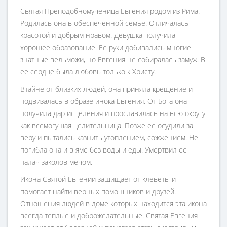
Святая Преподобномученица Евгения родом из Рима.
Родилась она в обеспеченной семье. Отличалась
красотой и добрым нравом. Девушка получила
хорошее образование. Ее руки добивались многие
знатные вельможи, но Евгения не собиралась замуж. В
ее сердце была любовь только к Христу.
Втайне от близких людей, она приняла крещение и
подвизалась в образе инока Евгения. От Бога она
получила дар исцеления и прославилась на всю округу
как всемогущая целительница. Позже ее осудили за
веру и пытались казнить утоплением, сожжением. Не
погибла она и в яме без воды и еды. Умертвил ее
палач заколов мечом.
Икона Святой Евгении защищает от клеветы и
помогает найти верных помощников и друзей.
Отношения людей в доме которых находится эта икона
всегда теплые и доброжелательные. Святая Евгения